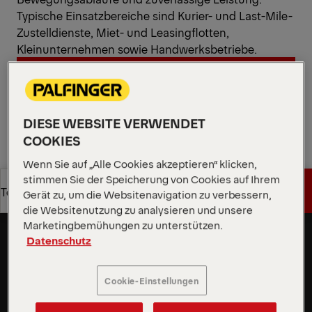
Typische Einsatzbereiche sind Kurier- und Last-Mile-
Zustelldienste, Miet- und Leasingflotten,
Kleinunternehmen sowie Handwerksbetriebe.
Angebot anfordern
DIESE WEBSITE VERWENDET
Angebot anfordern
Vertriebspartner finden
COOKIES
Wenn Sie auf „Alle Cookies akzeptieren“ klicken,
Vertriebspartner finden
stimmen Sie der Speicherung von Cookies auf Ihrem
Angebot anfordern
Technische Daten
Gerät zu, um die Websitenavigation zu verbessern,
Leichteste Hubladebühne im
die Websitenutzung zu analysieren und unsere
1.000-kg-Segment
Marketingbemühungen zu unterstützen.
Angebot anfordern
Technische Daten
Als leichteste Hubladebühne ihrer gesamten 1.000-
Datenschutz
kg-Klasse maximiert die MBB PTC 1000 LLW
Nutzlast und Effizienz. Ihr robustes 4-Zylinder-
Cookie-Einstellungen
Hubwerk sorgt für hervorragende Stabilität und
Zuverlässigkeit, insbesondere im 5-7,99-t-Segment.