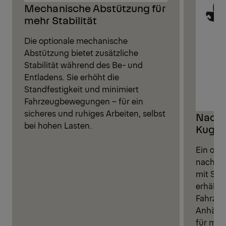
Mechanische Abstützung für
mehr Stabilität
Die optionale mechanische
Abstützung bietet zusätzliche
Stabilität während des Be- und
Entladens. Sie erhöht die
Standfestigkeit und minimiert
Fahrzeugbewegungen – für ein
sicheres und ruhiges Arbeiten, selbst
Nachr
bei hohen Lasten.
Kugel
Ein opt
nachrüs
mit Sch
erhältl
Fahrzeu
Anhänge
für mehr