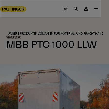
Go
to
AT
Search
main
content
Go
to
UNSERE PRODUKTE
LÖSUNGEN FÜR MATERIAL- UND FRACHTHANDHA
footer
STANDARD
MBB PTC 1000 LLW
content