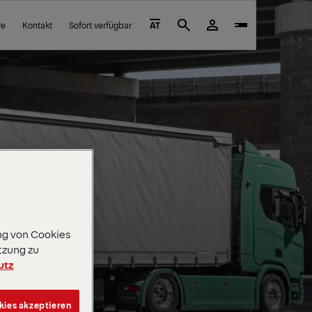
re
Kontakt
Sofort verfügbar
AT
Search
ng von Cookies
tzung zu
utz
kies akzeptieren