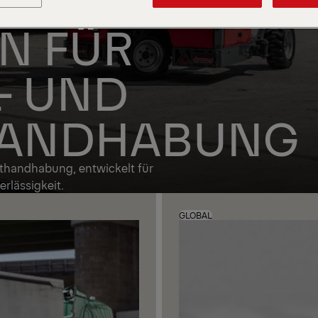
N FÜR
- UND
HANDHABUNG
thandhabung, entwickelt für
rlässigkeit.
GLOBAL