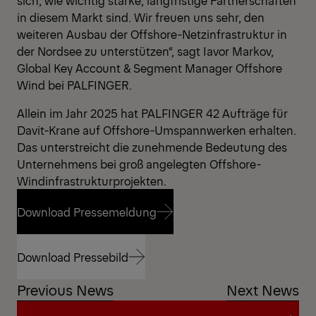
sich, wie wichtig starke, langfristige Partnerschaften
in diesem Markt sind. Wir freuen uns sehr, den
weiteren Ausbau der Offshore-Netzinfrastruktur in
der Nordsee zu unterstützen“, sagt Iavor Markov,
Global Key Account & Segment Manager Offshore
Wind bei PALFINGER.
Allein im Jahr 2025 hat PALFINGER 42 Aufträge für
Davit-Krane auf Offshore-Umspannwerken erhalten.
Das unterstreicht die zunehmende Bedeutung des
Unternehmens bei groß angelegten Offshore-
Windinfrastrukturprojekten.
Download Pressemeldung
Download Pressemeldung
Download Pressebild
Previous News
Next News
Download Pressebild