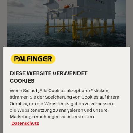
↗ PALFINGER Davit-Krane auf Konverterplattformen
in der Nordsee: Die leistungsstarken Knotenpunkte
verbinden Offshore-Windparks mit dem Stromnetz
DIESE WEBSITE VERWENDET
an Land. (Rendering, von Amprion zur Verfügung
COOKIES
gestellt)
Wenn Sie auf „Alle Cookies akzeptieren“ klicken,
stimmen Sie der Speicherung von Cookies auf Ihrem
Gerät zu, um die Websitenavigation zu verbessern,
Um die Energiewende voranzutreiben und die
die Websitenutzung zu analysieren und unsere
Energieunabhängigkeit zu stärken, investiert Europa
Marketingbemühungen zu unterstützen.
in den Ausbau seiner Offshore-Netzinfrastruktur.
Datenschutz
Damit steigt der Bedarf an zuverlässigen