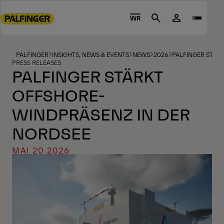
Go
to
WR
Search
main
content
Go
PALFINGER
INSIGHTS, NEWS & EVENTS
NEWS
2026
PALFINGER STÄR
PRESS RELEASES
to
PALFINGER STÄRKT
footer
OFFSHORE-
content
WINDPRÄSENZ IN DER
NORDSEE
MAI 20 2026