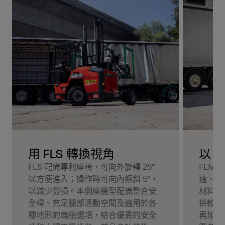
用 FLS 轉換視角
以 
FLS 配備專利座椅，可向外旋轉 25°
FLM
以方便進入；操作時可向內傾斜 5°，
適、高
以減少勞損。本側座機型配備整合安
材料搬
全桿、充足腿部活動空間及適用於各
供較高
種地形的輪胎選項，結合優異的安全
再加上