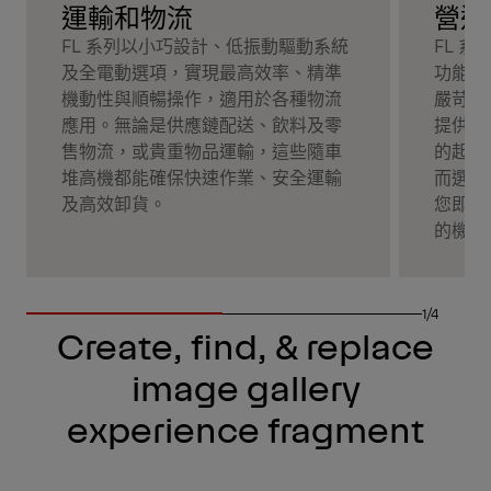
營造
運輸和物流
FL 
FL 系列以小巧設計、低振動驅動系統
功能和
及全電動選項，實現最高效率、精準
嚴苛的
機動性與順暢操作，適用於各種物流
提供精
應用。無論是供應鏈配送、飲料及零
的起重
售物流，或貴重物品運輸，這些隨車
而選配
堆高機都能確保快速作業、安全運輸
您即使
及高效卸貨。
的機動
1/4
Create, find, & replace
image gallery
experience fragment