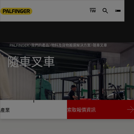
Go
to
TW
Search
main
content
Go
to
PALFINGER
我們的產品
物料及貨物搬運解決方案
隨車叉車
footer
content
隨車叉車
轉換您的觀點
索取報價資訊
產業
索取報價資訊
產業