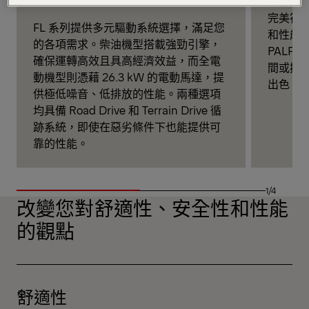
全新的 
完美符
FL 系列提供多元驅動系統選擇，滿足您
和性能。
的各項需求。柴油機型搭載強勁引擎，
PALF
確保運轉高效且具高經濟效益，而全電
間或搬
動機型則憑藉 26.3 kW 的電動馬達，提
出色、
供極低噪音、低排放的性能。兩種選項
均具備 Road Drive 和 Terrain Drive 循
跡系統，即使在惡劣條件下也能提供可
靠的性能。
1/4
改變您對舒適性、安全性和性能
的觀點
舒適性