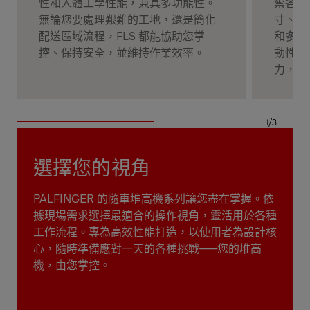
性和人體工學性能，兼具多功能性。
禦各種
無論您要處理艱難的工地，還是簡化
寸、高
配送區域流程，FLS 都能協助您掌
和多樣
控、保持安全，並維持作業效率。
動性、
力，輕
1/3
選擇您的視角
PALFINGER 的隨車堆高機系列讓您盡在掌握。依
據現場需求選擇最適合的操作視角，靈活用於各種
工作流程。專為高效性能打造，以使用者為設計核
心，隨時準備應對一天的各種挑戰——您的堆高
機，由您掌控。