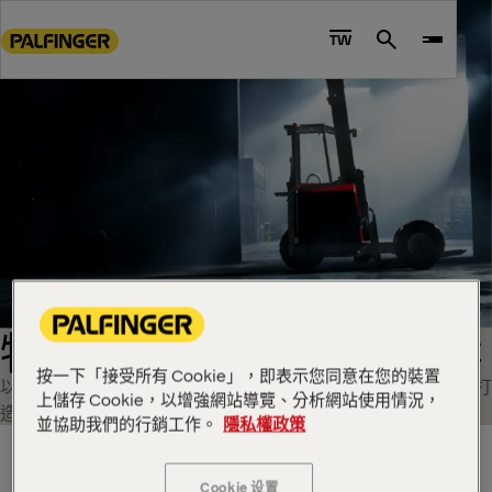
Go
to
TW
Search
main
content
Go
to
footer
content
物料及貨物搬運解決方案
按一下「接受所有 Cookie」，即表示您同意在您的裝置
以「延長有效運作時長」並「實現作業可靠性」為設計宗旨所打
上儲存 Cookie，以增強網站導覽、分析網站使用情況，
造的高效能貨物裝卸解決方案。
並協助我們的行銷工作。
隱私權政策
全球
Cookie 设置