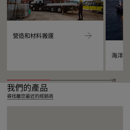
營造和材料搬運
跳
至
內
容
海洋
跳
至
內
容
1/8
我們的產品
尋找離您最近的經銷商