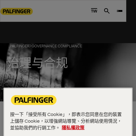
Go
to
TW
Search
main
content
Go
to
PALFINGER
GOVERNANCE COMPLIANCE
footer
content
治理与合规
清晰、客观、值得信赖。我的管理与合规。
按一下「接受所有 Cookie」，即表示您同意在您的裝置
治理与合规
上儲存 Cookie，以增強網站導覽、分析網站使用情況，
並協助我們的行銷工作。
隱私權政策
尊重是不容妥协的。信任不会凭空而来，而是我们共同建
立的。帕尔菲格的每个人都有责任确保我们安全、公平、