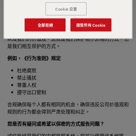
诚实地合作，并互相帮助，充分发挥我们的潜力。
Cookie 设置
合规意味着什么？
全部拒絕
接受所有 Cookie
合规意味着我们遵守法律、规则和我们的《行为准则》，
以及我们的价值观。这就是我们保护帕尔菲格的方式，也
是我们相互保护的方式。
例如，《行为准则》规定
杜绝腐败
禁止骚扰
尊重人权
遵守出口管制
合规确保每个人都有相同的机会，确保违反公司价值观和
规则的行为都会得到严肃处理和纠正。
您是否有疑问或希望以保密的方式报告问题？
诚信热线是我们的内部举报系统，您可以使用该系统匿