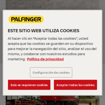
Transportes Hectoralex S.L, ha dado un paso hacia
el futuro con la adquisición de la impresionante
grúa hidráulica articulada PALFINGER PK 920002
ESTE SITIO WEB UTILIZA COOKIES
SH. La empresa se ubica en Ibiza, España donde se
decidan a la construcción, instalación,
Al hacer clic en “Aceptar todas las cookies”, usted
acepta que las cookies se guarden en su dispositivo
mantenimiento, transporte y almacenamiento de
para mejorar la navegación del sitio, analizar el uso del
materiales.
mismo, y colaborar con nuestros estudios para
marketing.
Política de privacidad
Configuración de cookies
Solo se requieren cookies
Aceptar todas las cookies