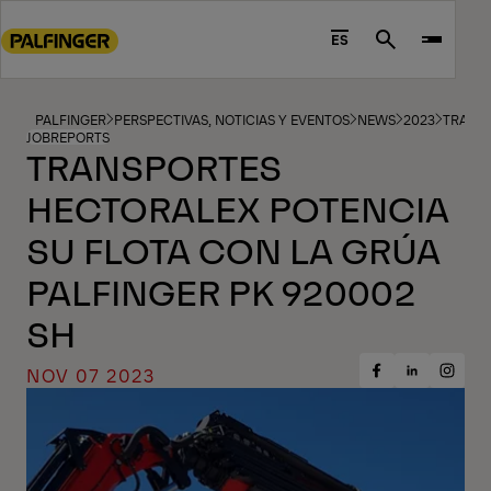
Go
to
ES
Search
main
content
Go
PALFINGER
PERSPECTIVAS, NOTICIAS Y EVENTOS
NEWS
2023
TRANSP
JOBREPORTS
to
TRANSPORTES
footer
HECTORALEX POTENCIA
content
SU FLOTA CON LA GRÚA
PALFINGER PK 920002
SH
NOV 07 2023
Share
Share
Share
on
on
on
Facebook
Insta
LinkedIn