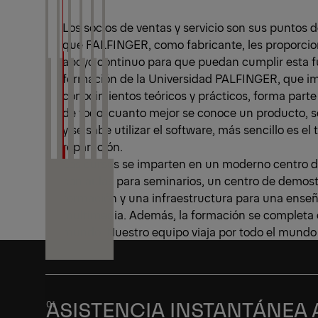
Los socios de ventas y servicio son sus puntos d
que PALFINGER, como fabricante, les proporcio
apoyo continuo para que puedan cumplir esta f
formación de la Universidad PALFINGER, que i
conocimientos teóricos y prácticos, forma part
de todo, cuanto mejor se conoce un producto, 
y se sabe utilizar el software, más sencillo es el 
reparación.
Los cursos se imparten en un moderno centro d
con aulas para seminarios, un centro de demost
formación y una infraestructura para una ens
multimedia. Además, la formación se completa e
mundo. Nuestro equipo viaja por todo el mundo 
ASISTENCIA INSTANTÁNEA 