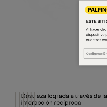
ESTE SIT
Al hacer cli
dispositivo p
nuestros est
Configuración
Destreza lograda a través de la
interacción recíproca