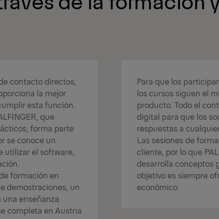
ravés de la formación y
de contacto directos,
Para que los particip
oporciona la mejor
los cursos siguen el m
umplir esta función.
producto. Todo el con
PALFINGER, que
digital para que los 
ácticos, forma parte
respuestas a cualquie
or se conoce un
Las sesiones de forma
utilizar el software,
cliente, por lo que P
ación.
desarrolla conceptos 
 de formación en
objetivo es siempre of
 de demostraciones, un
económico.
ra una enseñanza
e completa en Austria