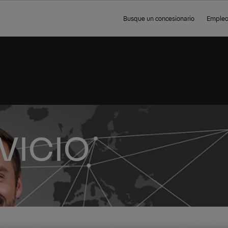
Busque un concesionario
Emple
VICIO