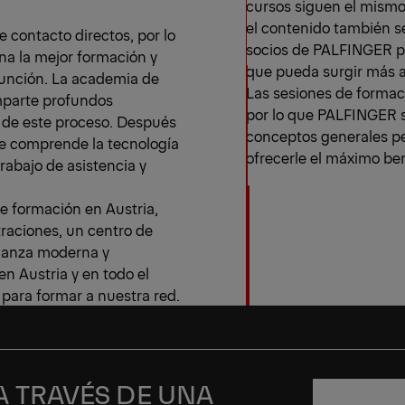
cursos siguen el mismo 
el contenido también se
e contacto directos, por lo
socios de PALFINGER p
na la mejor formación y
que pueda surgir más a
unción. La academia de
Las sesiones de formac
mparte profundos
por lo que PALFINGER s
e de este proceso. Después
conceptos generales pe
se comprende la tecnología
ofrecerle el máximo be
trabajo de asistencia y
e formación en Austria,
raciones, un centro de
eñanza moderna y
n Austria y en todo el
para formar a nuestra red.
A TRAVÉS DE UNA