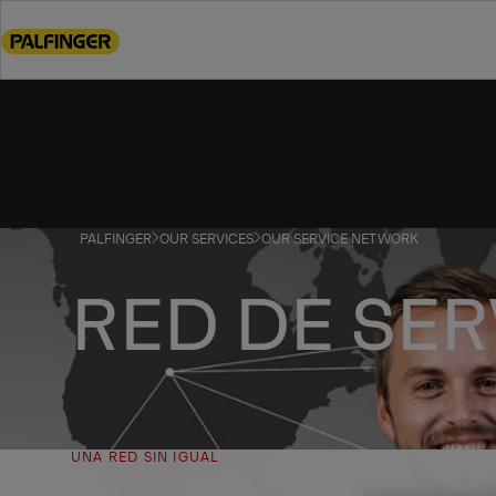
Go
to
main
content
Go
to
footer
content
PALFINGER
OUR SERVICES
OUR SERVICE NETWORK
RED DE SER
UNA RED SIN IGUAL