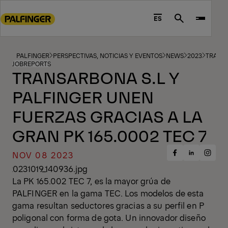
Go
to
ES
Search
main
content
Go
PALFINGER
PERSPECTIVAS, NOTICIAS Y EVENTOS
NEWS
2023
TRANSA
JOBREPORTS
to
TRANSARBONA S.L Y
footer
PALFINGER UNEN
content
FUERZAS GRACIAS A LA
GRAN PK 165.0002 TEC 7
NOV 08 2023
Share
Share
Share
on
on
on
Facebook
Insta
LinkedIn
La PK 165.002 TEC 7, es la mayor grúa de
PALFINGER en la gama TEC. Los modelos de esta
gama resultan seductores gracias a su perfil en P
poligonal con forma de gota. Un innovador diseño