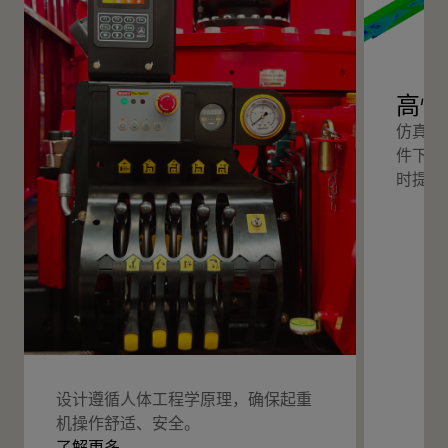
高性
仿真分
件下的
时提高
设计遵循人体工程学原理，确保起重
机操作舒适、安全。
了解更多