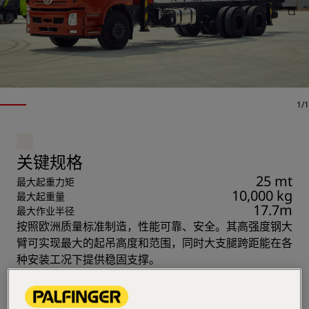
1/1
关键规格
25 mt
最大起重力矩
10,000 kg
最大起重量
17.7m
最大作业半径
按照欧洲质量标准制造，性能可靠、安全。其高强度钢大
臂可实现最大的起吊高度和范围，同时大支腿跨距能在各
种安装工况下提供稳固支撑。
多种控制方式，满足客户的所有需求。
自动收钩和过卷停止/过载保护系统提供了最大的安全系
统。适用于各种市场和运营环境的适应性设备：建筑、砖