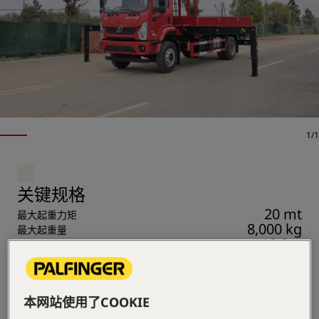
1/1
关键规格
20 mt
最大起重力矩
8,000 kg
最大起重量
18.3m
最大作业半径
按照欧洲质量标准制造，性能可靠、安全。大臂采用高强
度钢板，八边形吊臂截面，确保吊机起重性能的稳定及可
靠。更长的臂长和更大的支腿跨距保证了更强的起重性能
本网站使用了COOKIE
和稳定性。