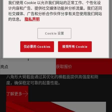
我们使用 Cookie 以允许我们网站的正常工作、个性化设
过卷停止和过载保护系统以及宽座椅提供了更安全、更舒
计内容和广告、提供社交媒体功能并分析流量。我们还同
适的操作。适用于众多行业的多功能解决方案：砖块处
社交媒体、广告和分析合作伙伴分享有关您使用我们网站
理、园林、集装箱、电力
的信息。
隐私声明
索取报价
Cookie 设置
索取报价
查找销售合作伙伴
仅必要的 Cookies
接受所有 Cookie
查找销售合作伙伴
获取报价
亮点
八边形大臂截面
八角形大臂截面通过其优化的横截面提供高强度和刚
获取报价
亮点
度，确保稳定可靠的起重性能。
了解更多
了解更多