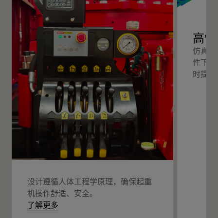
高性
仿真分
件下的
时提高
设计遵循人体工程学原理，确保起重
机操作舒适、安全。
了解更多