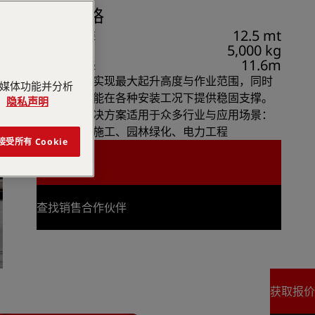
关键规格
12.5 mt
最大起重力矩
5,000 kg
最大起重量
11.6m
最大作业半径
钢制吊臂可实现最大起升高度与作业范围，同时
交媒体功能并分析
大支腿跨距能在各种安装工况下提供稳固支撑。
。
隐私声明
此多功能解决方案适用于众多行业与应用场景：
石油、工程施工、园林绿化、电力工程
接受所有 Cookie
索取报价
索取报价
查找销售合作伙伴
查找销售合作伙伴
获取报价