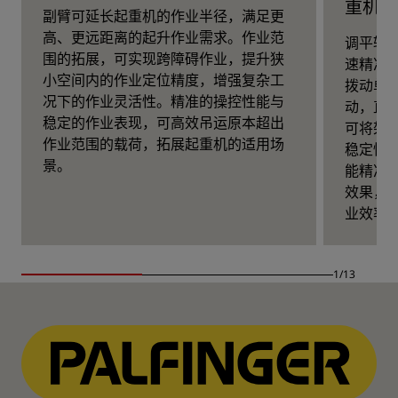
重机
副臂可延长起重机的作业半径，满足更
高、更远距离的起升作业需求。作业范
调平辅
围的拓展，可实现跨障碍作业，提升狭
速精准
小空间内的作业定位精度，增强复杂工
拨动单
况下的作业灵活性。精准的操控性能与
动，直
稳定的作业表现，可高效吊运原本超出
可将架设
作业范围的载荷，拓展起重机的适用场
稳定性
景。
能精准
效果，
业效率
1/13