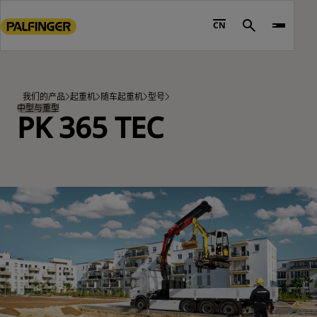
Go
to
CN
Search
main
content
Go
to
我们的产品
起重机
随车起重机
型号
footer
中型与重型
PK 365 TEC
content