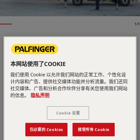
1/1
起重机
关键规格
30.4 mt
本网站使用了COOKIE
最大起重力矩
8,500 kg
最大起重量
我们使用 Cookie 以允许我们网站的正常工作、个性化设
14.3 m
最大液压作业半径
计内容和广告、提供社交媒体功能并分析流量。我们还同
查看全部规格
社交媒体、广告和分析合作伙伴分享有关您使用我们网站
PALFINGER 起重机经过精心设计，可在重负载下提供可
的信息。
隐私声明
靠的性能。铰接式 PK 32080 机型将超长作业半径与高效
液压性能相结合，可实现快速作业周期。高速伸展功能加
快了臂架系统的运行速度，提高了在苛刻的建筑和工业作
Cookie 设置
业中的效率。
打开图纸
仅必要的 Cookies
接受所有 Cookie