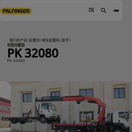
Go
to
CN
Search
main
content
Go
to
我们的产品
起重机
随车起重机
型号
footer
中型与重型
PK 32080
content
PK 32080