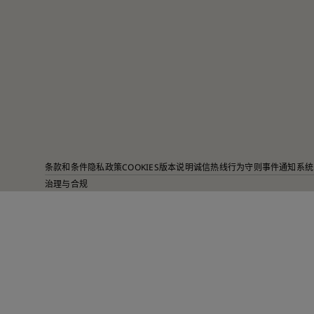
条款和条件
隐私政策
COOKIES
版本说明
诚信热线
行为守则
事件通知系统
治理与合规