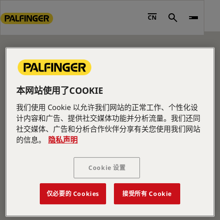
CONTENT PAGE
Go
to
CN
Search
Please edit me.
main
content
Go
to
footer
content
本网站使用了COOKIE
我们使用 Cookie 以允许我们网站的正常工作、个性化设
计内容和广告、提供社交媒体功能并分析流量。我们还同
社交媒体、广告和分析合作伙伴分享有关您使用我们网站
的信息。
隐私声明
公司信息
Cookie 设置
关于我们
新闻
仅必要的 Cookies
接受所有 Cookie
职业生涯
投资者