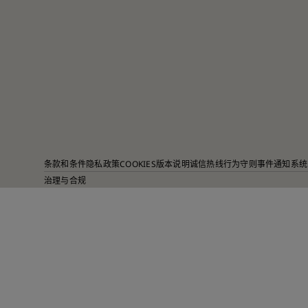
条款和条件
隐私政策
COOKIES
版本说明
诚信热线
行为守则
事件通知系统
治理与合规