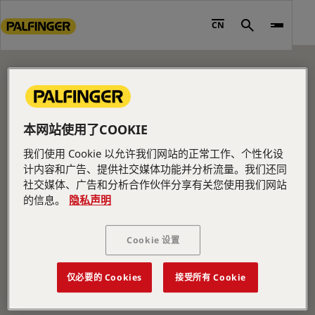
CONTENT PAGE
Go
to
CN
Search
Please edit me.
main
content
Go
to
footer
content
本网站使用了COOKIE
我们使用 Cookie 以允许我们网站的正常工作、个性化设
计内容和广告、提供社交媒体功能并分析流量。我们还同
社交媒体、广告和分析合作伙伴分享有关您使用我们网站
的信息。
隐私声明
公司信息
Cookie 设置
关于我们
新闻
仅必要的 Cookies
接受所有 Cookie
职业生涯
投资者