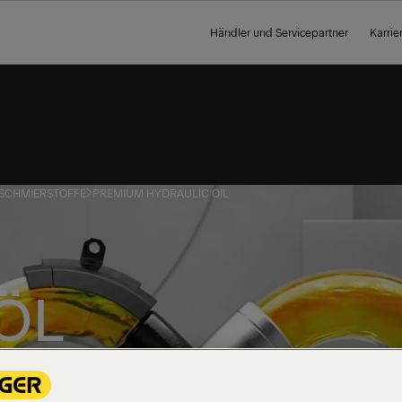
Händler und Servicepartner
Karrie
SCHMIERSTOFFE
PREMIUM HYDRAULIC OIL
ÖL