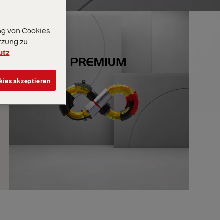
ng von Cookies
tzung zu
utz
kies akzeptieren