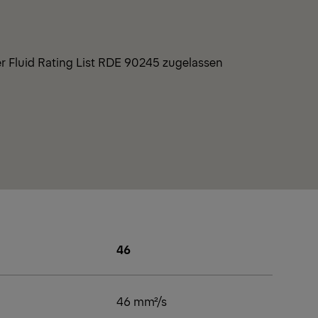
er Fluid Rating List RDE 90245 zugelassen
46
46 mm²/s