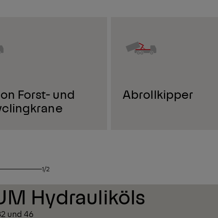
lon Forst- und
Abrollkipper
clingkrane
1/2
UM Hydrauliköls
 32 und 46