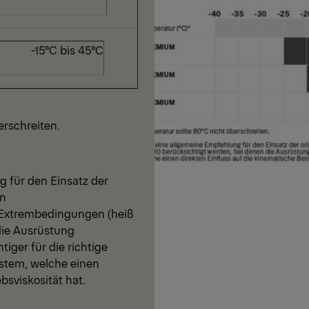
C bis 45°C
erschreiten.
g für den Einsatz der
en
Extrembedingungen (heiß
die Ausrüstung
ger für die richtige
ystem, welche einen
bsviskosität hat.