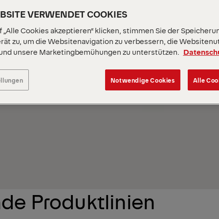
EBSITE VERWENDET COOKIES
IUM Hydrauliköl
 „Alle Cookies akzeptieren“ klicken, stimmen Sie der Speicheru
rät zu, um die Websitenavigation zu verbessern, die Websitenu
ickelt, um das Hydrauliksystem in den verschiedensten
 und unsere Marketingbemühungen zu unterstützen.
Datensch
ngungen vor Verschleiß zu schützen. Da es auf Basis
etet es eine hervorragende Scherstabilität, die eine
ellungen
Notwendige Cookies
Alle Coo
ruchten Komponenten des Hydrauliksystems aufrechterhält.
nde Produktlinien