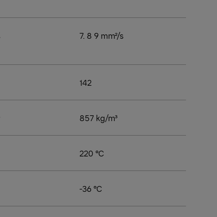
s
7. 8 9 mm²/s
142
³
857 kg/m³
220 °C
-36 °C