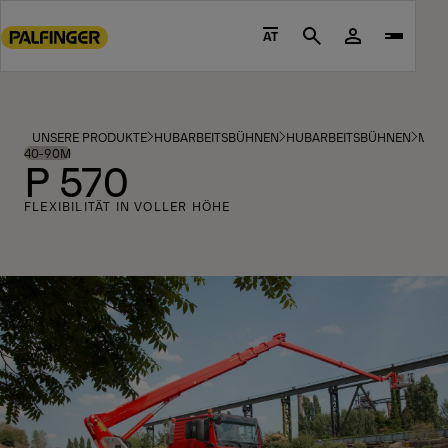
Go
to
AT
Search
main
content
Go
to
UNSERE PRODUKTE
HUBARBEITSBÜHNEN
HUBARBEITSBÜHNEN
MOD
footer
40-90M
P 570
content
FLEXIBILITÄT IN VOLLER HÖHE