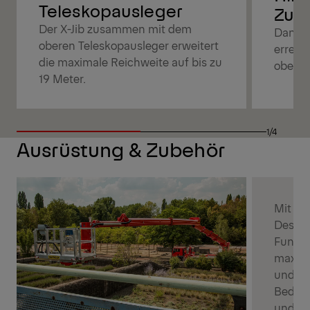
Teleskopausleger
Zur
Der X-Jib zusammen mit dem
Dank 
oberen Teleskopausleger erweitert
erreic
die maximale Reichweite auf bis zu
oberha
19 Meter.
1/4
Ausrüstung & Zubehör
Mit ih
Design
Funkfe
maximal
und op
Bedie
und St