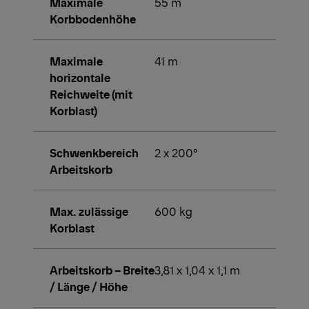
Maximale
55 m
Korbbodenhöhe
Maximale
41 m
horizontale
Reichweite (mit
Korblast)
Schwenkbereich
2 x 200°
Arbeitskorb
Max. zulässige
600 kg
Korblast
Arbeitskorb – Breite
3,81 x 1,04 x 1,1 m
/ Länge / Höhe