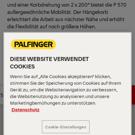
und einer Korbdrehung von 2 x 200° bietet die P 570
außergewöhnliche Mobilität. Der Hängekorb
erleichtert die Arbeit aus nächster Nähe und erhöht
die Flexibilität auf noch größere Höhen.
Diagramme öffnen
Angebot anfordern
DIESE WEBSITE VERWENDET
COOKIES
Angebot anfordern
Vertriebspartner finden
Wenn Sie auf „Alle Cookies akzeptieren“ klicken,
stimmen Sie der Speicherung von Cookies auf Ihrem
Vertriebspartner finden
Diagramme
Gerät zu, um die Websitenavigation zu verbessern,
Angebot anfordern
Technische Daten
die Websitenutzung zu analysieren und unsere
Marketingbemühungen zu unterstützen.
Datenschutz
Angebot anfordern
Technische Daten
Cookie-Einstellungen