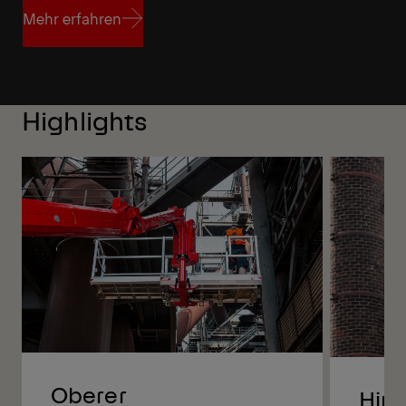
Mehr erfahren
Mehr erfahren
Highlights
Oberer
Hina