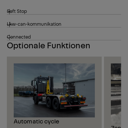
Soft Stop
Lkw-can-kommunikation
Connected
Optionale Funktionen
Automatic cycle
Zentr