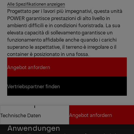
Alle Spezifikationen anzeigen
Progettato per i lavori più impegnativi, questa unità
POWER garantisce prestazioni di alto livello in
ambienti difficili e in condizioni fuoristrada. La sua
elevata capacità di sollevamento garantisce un
funzionamento affidabile anche quando i carichi
superano le aspettative, il terreno è irregolare o il
container è posizionato in una fossa.
Angebot anfordern
Angebot anfordern
Vertriebspartner finden
Vertriebspartner finden
Angebot anfordern
Technische Daten
Konzipiert für anspruchsvolle
Anwendungen