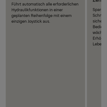
Führt automatisch alle erforderlichen
Sparen S
Hydraulikfunktionen in einer
Schmier
geplanten Reihenfolge mit einem
sichere
einzigen Joystick aus.
Bediene
wöchent
Erhöhun
Lebensd