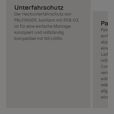
Unterfahrschutz
Der Heckunterfahrschutz von
PALFINGER, konform mit R58-03,
Palc
ist für eine einfache Montage
Palcov
konzipiert und vollständig
einfac
kompatibel mit N3-LKWs.
abzude
eine s
Ladung
vollst
Contai
verring
währen
oder h
allgem
wird.