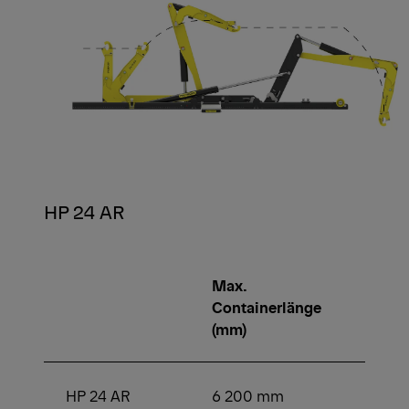
HP 24 AR
Max.
Min.
Containerlänge
Conta
(mm)
(mm)
HP 24 AR
6 200 mm
4 00