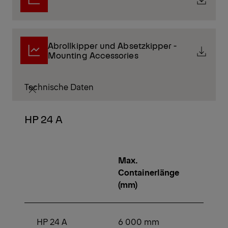
Abrollkipper und Absetzkipper -
Mounting Accessories
Technische Daten
HP 24 A
Max.
Min.
Containerlänge
Conta
(mm)
(mm)
HP 24 A
6 000 mm
4 00