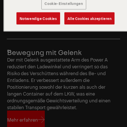
Cookie-Einstellungen
Notwendige Cookies
Alle Cookies akzeptieren
Bewegung mit Gelenk
Der mit Gelenk ausgestattete Arm des Power A
reduziert den Ladewinkel und verringert so das
Risiko des Verschüttens während des Be- und
Entladens. Er verbessert außerdem die
Positionierung sowohl der kurzen als auch der
langen Container auf dem LKW, was eine
ordnungsgemäße Gewichtsverteilung und einen
stabilen Transport gewährleistet.
Mehr erfahren