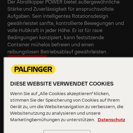
Angebot anfordern
Technische Daten
Der Abrollkipper POWER bietet außergewöhnliche
Stärke und Zuverlässigkeit für anspruchsvollste
Aufgaben. Sein intelligentes Rotationsdesign
gewährleistet sanfte, kontrollierte Bewegungen und
volle Hubkraft in jeder Höhe. Er ist für raue
Bedingungen konzipiert, kann festsitzende
Container mühelos befreien und einen
reibungslosen Betriebsablauf gewährleisten.
Mehr erfahren
DIESE WEBSITE VERWENDET COOKIES
Mehr erfahren
Wenn Sie auf „Alle Cookies akzeptieren“ klicken,
stimmen Sie der Speicherung von Cookies auf Ihrem
Gerät zu, um die Websitenavigation zu verbessern, die
Websitenutzung zu analysieren und unsere
Marketingbemühungen zu unterstützen.
Datenschutz