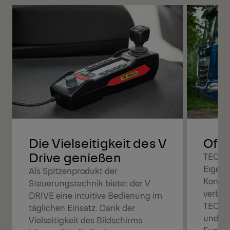
Offe
Die Vielseitigkeit des V
Drive genießen
TEC is
Eigent
Als Spitzenprodukt der
Konfig
Steuerungstechnik bietet der V
verbes
DRIVE eine intuitive Bedienung im
TEC-St
täglichen Einsatz. Dank der
und je
Vielseitigkeit des Bildschirms
Funkti