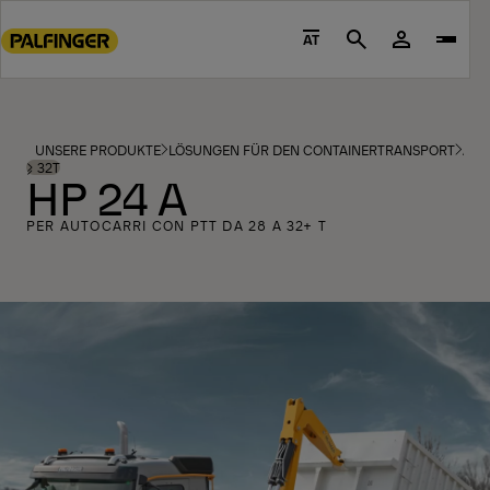
Go
to
AT
Search
main
content
Go
to
UNSERE PRODUKTE
LÖSUNGEN FÜR DEN CONTAINERTRANSPORT
ABR
footer
⩾ 32T
HP 24 A
content
PER AUTOCARRI CON PTT DA 28 A 32+ T