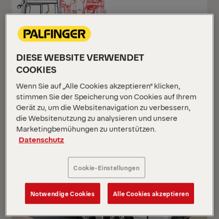
DIESE WEBSITE VERWENDET
PK 1050 TEC
COOKIES
MAN TGS 35.520 8x2H-6 BL
Wenn Sie auf „Alle Cookies akzeptieren“ klicken,
stimmen Sie der Speicherung von Cookies auf Ihrem
Gerät zu, um die Websitenavigation zu verbessern,
die Websitenutzung zu analysieren und unsere
NEU
Marketingbemühungen zu unterstützen.
AUF ANFRAGE
Datenschutz
Cookie-Einstellungen
Notwendige Cookies
Alle Cookies akzeptieren