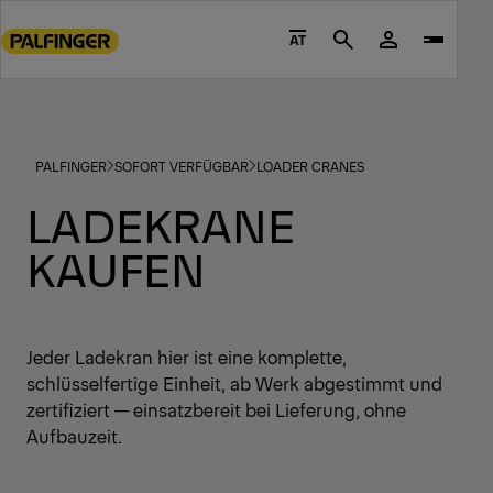
Go
to
AT
Search
main
content
Go
to
PALFINGER
SOFORT VERFÜGBAR
LOADER CRANES
footer
content
LADEKRANE
KAUFEN
Jeder Ladekran hier ist eine komplette,
schlüsselfertige Einheit, ab Werk abgestimmt und
zertifiziert — einsatzbereit bei Lieferung, ohne
Aufbauzeit.