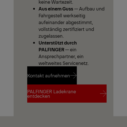
keine Wartezeit.
Aus einem Guss
— Aufbau und
Fahrgestell werkseitig
aufeinander abgestimmt,
vollständig zertifiziert und
zugelassen.
Unterstützt durch
PALFINGER
— ein
Ansprechpartner, ein
weltweites Servicenetz.
Kontakt aufnehmen
PALFINGER Ladekrane
Kontakt aufnehmen
entdecken
PALFINGER Ladekrane
entdecken