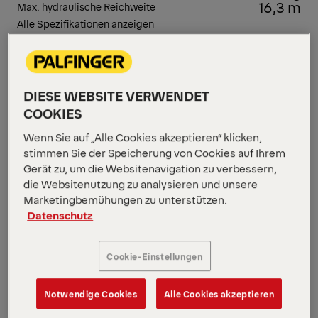
16,3 m
Max. hydraulische Reichweite
Alle Spezifikationen anzeigen
Unsere EH High Performance Kräne sind für
alltägliche Aufgaben konzipiert, die
Geschwindigkeit, Effizienz und Langlebigkeit
erfordern. Der PK 48002 EH kombiniert hohe
DIESE WEBSITE VERWENDET
Hebeleistung mit geschmeidigen Arbeitszyklen. E-
COOKIES
HPLS erhöht die Hubkraft für schwere Lasten und
Wenn Sie auf „Alle Cookies akzeptieren“ klicken,
gewährleistet dabei eine gleichmäßige Bewegung,
stimmen Sie der Speicherung von Cookies auf Ihrem
ideal für die Handhabung von Komponenten mit
Gerät zu, um die Websitenavigation zu verbessern,
unterschiedlichen Gewichten in schnellen, sich
die Websitenutzung zu analysieren und unsere
wiederholenden Arbeitsabläufen.
Marketingbemühungen zu unterstützen.
Diagramme öffnen
Datenschutz
Angebot anfordern
Cookie-Einstellungen
Angebot anfordern
Vertriebspartner finden
Notwendige Cookies
Alle Cookies akzeptieren