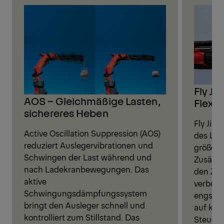
Fly Ji
AOS – Gleichmäßige Lasten,
Flexibi
sichereres Heben
Fly Jib 
Active Oscillation Suppression (AOS)
des Lad
reduziert Auslegervibrationen und
größere
Schwingen der Last während und
Zusätzl
nach Ladekranbewegungen. Das
den Zug
aktive
verbess
Schwingungsdämpfungssystem
engstem
bringt den Ausleger schnell und
auf kom
kontrolliert zum Stillstand. Das
Steueru