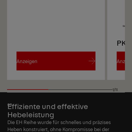
PK 48002-EH A
PK 
Anzeigen
Anzei
Anzeigen
Anzei
1/11
Effiziente und effektive
Hebeleistung
Die EH Reihe wurde für schnelles und präzises
Heben konstruiert, ohne Kompromisse bei der