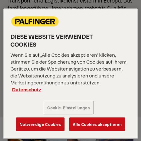
Transport- und Logistikdienstleistern in Europa. Das
familiengeführte Unternehmen steht für Qualität,
Zuverlässigkeit und innovative Lösungen, die
individuell auf die Bedürfnisse der Kunden
zugeschnitten sind. Alexander Schuon,
DIESE WEBSITE VERWENDET
Geschäftsführer der Alfred Schuon GmbH, führt
COOKIES
das Unternehmen gemeinsam mit seinem Vater in
zweiter und dritter Generation. Dank konsequenter
Wenn Sie auf „Alle Cookies akzeptieren“ klicken,
Weiterentwicklung zählt die Alfred Schuon GmbH
stimmen Sie der Speicherung von Cookies auf Ihrem
heute zu den führenden Transport- und
Gerät zu, um die Websitenavigation zu verbessern,
die Websitenutzung zu analysieren und unsere
Logistikunternehmen. Dabei setzt das
Marketingbemühungen zu unterstützen.
Unternehmen auf starke Partnerschaften wie die
Datenschutz
langjährige Zusammenarbeit mit
PALFINGER
,
einem Spezialisten für innovative Hebelösungen.
Cookie-Einstellungen
Notwendige Cookies
Alle Cookies akzeptieren