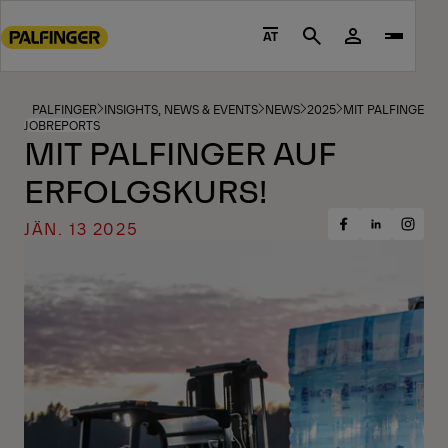
Go
to
AT
Search
main
content
Go
PALFINGER
INSIGHTS, NEWS & EVENTS
NEWS
2025
MIT PALFINGER A
JOBREPORTS
to
MIT PALFINGER AUF
footer
ERFOLGSKURS!
content
JÄN. 13 2025
Share
Share
Share
on
on
on
Facebook
Insta
LinkedIn