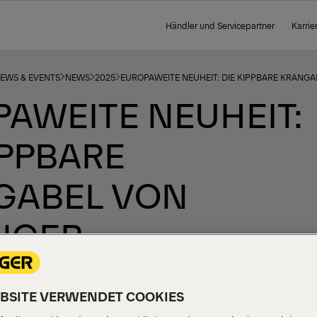
Händler und Servicepartner
Karrie
NEWS & EVENTS
NEWS
2025
EUROPAWEITE NEUHEIT: DIE KIPPBARE KRANGA
AWEITE NEUHEIT:
IPPBARE
GABEL VON
NGER
EBSITE VERWENDET COOKIES