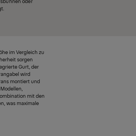
lfsbühnen oder
t.
öhe im Vergleich zu
cherheit sorgen
grierte Gurt, der
rangabel wird
krans montiert und
-Modellen,
Kombination mit den
en, was maximale