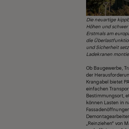
Die neuartige kipp
Höhen und schwer z
Erstmals am europä
die Überlastfunkti
und Sicherheit setz
Ladekranen montie
Ob Baugewerbe, Tra
der Herausforderun
Krangabel bietet P
einfachen Transport
Bestimmungsort, et
können Lasten in n
Fassadenöffnungen 
Demontagearbeiten 
„Reinziehen“ von Ma