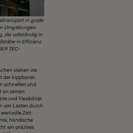
ltransport in große
uten Umgebungen.
 die vollständig in
stäbe in Effizienz
NGER TEC-
anchen stehen vor
t der kippbaren
en schnellen und
t an seinen
e und Flexibilität
n von Lasten durch
ertvolle Zeit:
nte, händische
cht ein präzises