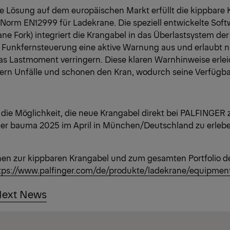
ge Lösung auf dem europäischen Markt erfüllt die kippbare 
Norm EN12999 für Ladekrane. Die speziell entwickelte Sof
rane Fork) integriert die Krangabel in das Überlastsystem d
ie Funkfernsteuerung eine aktive Warnung aus und erlaubt 
s Lastmoment verringern. Diese klaren Warnhinweise erlei
ern Unfälle und schonen den Kran, wodurch seine Verfügbar
 die Möglichkeit, die neue Krangabel direkt bei PALFINGER z
f der bauma 2025 im April in München/Deutschland zu erleb
nen zur kippbaren Krangabel und zum gesamten Portfolio 
tps://www.palfinger.com/de/produkte/ladekrane/equipmen
ext News