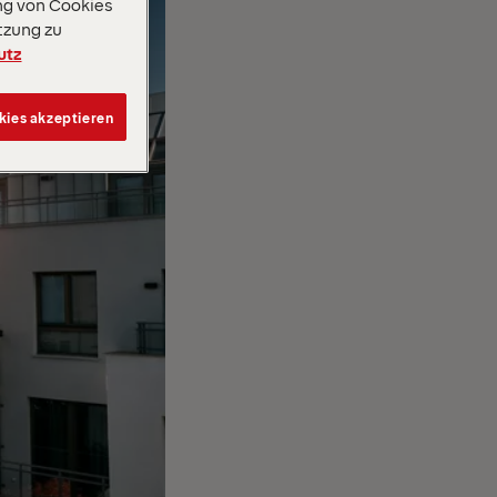
ng von Cookies
tzung zu
utz
kies akzeptieren