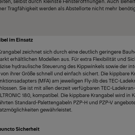
beiten, selbst durch kleinste Fensteröffnungen. Auch Behe
her Tragfähigkeit werden als Abstellorte nicht mehr benötig
ibel im Einsatz
rangabel zeichnet sich durch eine deutlich geringere Bauh
kt erhältlichen Modellen aus. Für extra Flexibilität und Si
äzise hydraulische Steuerung des Kippwinkels sowie der inte
on ihrer Größe schnell und einfach sichert. Die kippbare K
unktionsadapters (MFA) am jeweiligen Fly-Jib des TEC-Lade
lossen. Sie ist mit allen derzeit verfügbaren TEC-Ladekran
ALTRONIC 180, kompatibel. Die kippbare Krangabel wird in 
ährten Standard-Palettengabeln PZP-H und PZP-V angebot
nsatzmöglichkeiten gewährleistet.
puncto Sicherheit