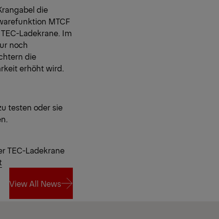
Krangabel die
twarefunktion MTCF
er TEC-Ladekrane. Im
nur noch
chtern die
keit erhöht wird.
u testen oder sie
en.
der TEC-Ladekrane
t
View All News
View All News