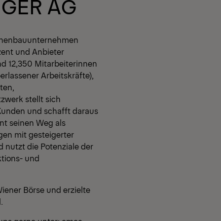
NGER AG
hinenbauunternehmen
zent und Anbieter
nd 12,350 Mitarbeiterinnen
rlassener Arbeitskräfte),
ten,
werk stellt sich
unden und schafft daraus
nt seinen Weg als
gen mit gesteigerter
d nutzt die Potenziale der
ktions- und
iener Börse und erzielte
.