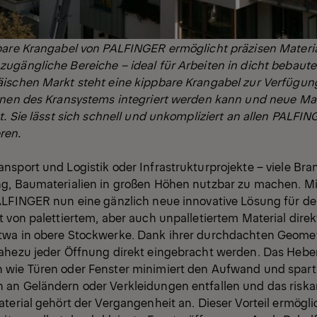
bare Krangabel von PALFINGER ermöglicht präzisen Materia
ugängliche Bereiche – ideal für Arbeiten in dicht beba
ischen Markt steht eine kippbare Krangabel zur Verfügung,
onen des Kransystems integriert werden kann und neue Maß
t. Sie lässt sich schnell und unkompliziert an allen PALFI
ren.
nsport und Logistik oder Infrastrukturprojekte – viele Br
g, Baumaterialien in großen Höhen nutzbar zu machen. Mi
ALFINGER nun eine gänzlich neue innovative Lösung für d
 von palettiertem, aber auch unpalletiertem Material direk
wa in obere Stockwerke. Dank ihrer durchdachten Geometri
ahezu jeder Öffnung direkt eingebracht werden. Das Hebe
wie Türen oder Fenster minimiert den Aufwand und spart w
an Geländern oder Verkleidungen entfallen und das riska
terial gehört der Vergangenheit an. Dieser Vorteil ermögli