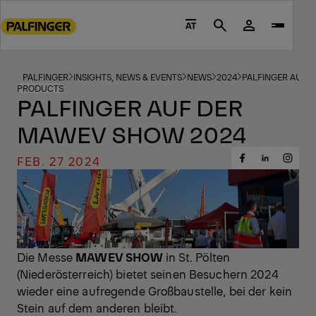
Go
to
AT
Search
main
content
Go
PALFINGER
INSIGHTS, NEWS & EVENTS
NEWS
2024
PALFINGER AUF 
PRODUCTS
to
PALFINGER AUF DER
footer
MAWEV SHOW 2024
content
FEB. 27 2024
Share
Share
Share
on
on
on
Facebook
Insta
LinkedIn
Die Messe
MAWEV SHOW
in St. Pölten
(Niederösterreich) bietet seinen Besuchern 2024
wieder eine aufregende Großbaustelle, bei der kein
Stein auf dem anderen bleibt.