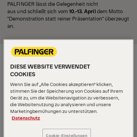
PALFINGER lässt die Gelegenheit nicht
aus und schließt sich vom
10.-13. April
dem Motto
"Demonstration statt reiner Präsentation" überzeugt
an.
DIESE WEBSITE VERWENDET
COOKIES
Wenn Sie auf „Alle Cookies akzeptieren“ klicken,
stimmen Sie der Speicherung von Cookies auf Ihrem
Gerät zu, um die Websitenavigation zu verbessern,
die Websitenutzung zu analysieren und unsere
Marketingbemühungen zu unterstützen.
Datenschutz
Cookie-Einstellungen