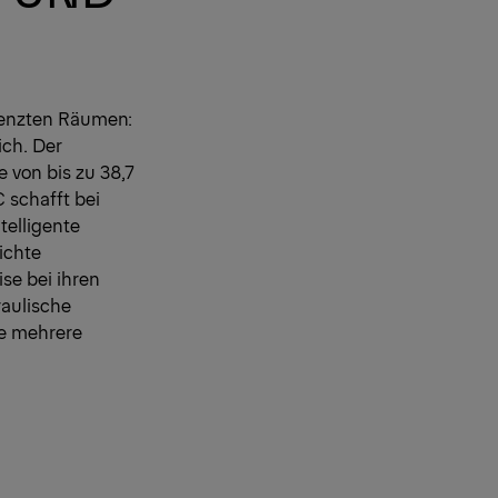
renzten Räumen:
ich. Der
 von bis zu 38,7
 schafft bei
telligente
ichte
se bei ihren
raulische
ie mehrere