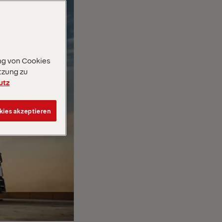
ng von Cookies
tzung zu
utz
kies akzeptieren