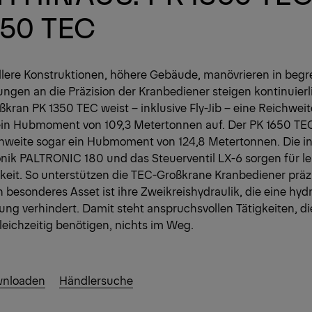
650 TEC
lere Konstruktionen, höhere Gebäude, manövrieren in beg
ngen an die Präzision der Kranbediener steigen kontinuierl
ran PK 1350 TEC weist – inklusive Fly-Jib – eine Reichweite
in Hubmoment von 109,3 Metertonnen auf. Der PK 1650 TEC
chweite sogar ein Hubmoment von 124,8 Metertonnen. Die in
onik PALTRONIC 180 und das Steuerventil LX-6 sorgen für le
keit. So unterstützen die TEC-Großkrane Kranbediener präzi
n besonderes Asset ist ihre Zweikreishydraulik, die eine hyd
ung verhindert. Damit steht anspruchsvollen Tätigkeiten, d
eichzeitig benötigen, nichts im Weg.
wnloaden
Händlersuche