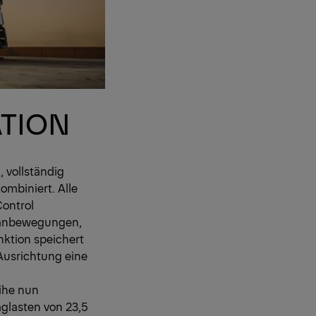
ATION
 vollständig
ombiniert. Alle
Control
Kranbewegungen,
nktion speichert
 Ausrichtung eine
ihe nun
aglasten von 23,5