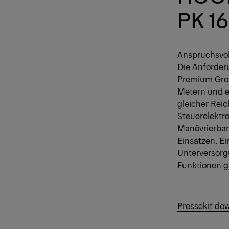
PK 1
Anspruchsvol
Die Anforderu
Premium Großk
Metern und e
gleicher Rei
Steuerelektr
Manövrierbar
Einsätzen. Ei
Unterversorg
Funktionen gl
Pressekit do