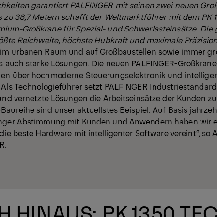
hkeiten garantiert PALFINGER mit seinen zwei neuen Groß
s zu 38,7 Metern schafft der Weltmarktführer mit dem PK
ium-Großkrane für Spezial- und Schwerlasteinsätze. Die
rößte Reichweite, höchste Hubkraft und maximale Präzision
 im urbanen Raum und auf Großbaustellen sowie immer gr
als auch starke Lösungen. Die neuen PALFINGER-Großkran
en über hochmoderne Steuerungselektronik und intellige
„Als Technologieführer setzt PALFINGER Industriestandar
 und vernetzte Lösungen die Arbeitseinsätze der Kunden zu
aureihe sind unser aktuellstes Beispiel. Auf Basis jahrze
enger Abstimmung mit Kunden und Anwendern haben wir ei
die beste Hardware mit intelligenter Software vereint“, so 
R.
 HINAUS: PK 1350 TE