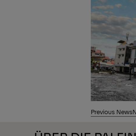
Previous News
N