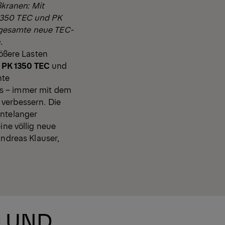
kranen: Mit
 1350 TEC und PK
 gesamte neue TEC-
.
ößere Lasten
e
PK 1350 TEC
und
nte
ds – immer mit dem
 verbessern. Die
hntelanger
ne völlig neue
Andreas Klauser,
C UND