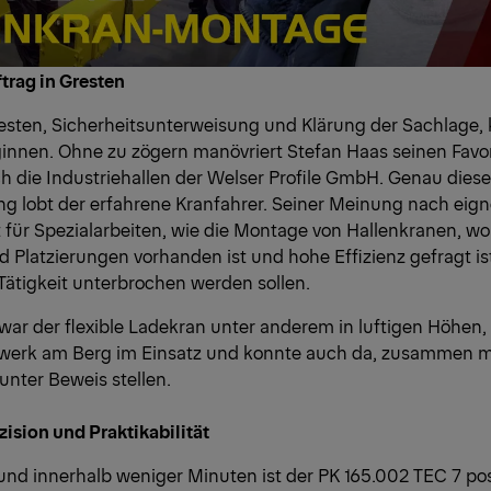
trag in Gresten
esten, Sicherheitsunterweisung und Klärung der Sachlage,
innen. Ohne zu zögern manövriert Stefan Haas seinen Favo
ch die Industriehallen der Welser Profile GmbH. Genau dies
g lobt der erfahrene Kranfahrer. Seiner Meinung nach eign
für Spezialarbeiten, wie die Montage von Hallenkranen, wo 
 Platzierungen vorhanden ist und hohe Effizienz gefragt is
 Tätigkeit unterbrochen werden sollen.
war der flexible Ladekran unter anderem in luftigen Höhen,
erk am Berg im Einsatz und konnte auch da, zusammen mi
unter Beweis stellen.
äzision und Praktikabilität
und innerhalb weniger Minuten ist der PK 165.002 TEC 7 pos