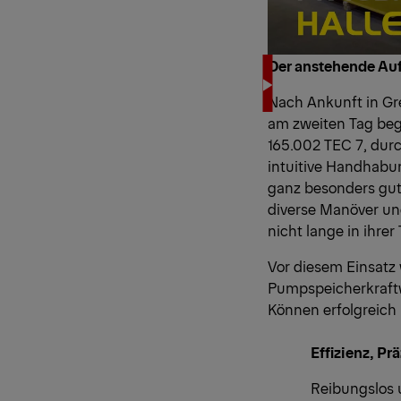
Der anstehende Auf
Nach Ankunft in Gr
am zweiten Tag beg
165.002 TEC 7
, dur
intuitive Handhabun
ganz besonders gut 
diverse Manöver und
nicht lange in ihrer
Vor diesem Einsatz 
Pumpspeicherkraftw
Können erfolgreich 
Effizienz, Pr
Reibungslos 