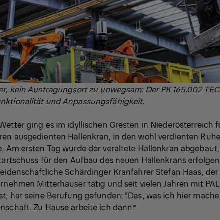
er, kein Austragungsort zu unwegsam: Der PK 165.002 TEC 
ktionalität und Anpassungsfähigkeit.
etter ging es im idyllischen Gresten in Niederösterreich f
ren ausgedienten Hallenkran, in den wohl verdienten Ruhe
e. Am ersten Tag wurde der veraltete Hallenkran abgebaut
Startschuss für den Aufbau des neuen Hallenkrans erfolgen
eidenschaftliche Schärdinger Kranfahrer Stefan Haas, der b
ernehmen Mitterhauser tätig und seit vielen Jahren mit P
st, hat seine Berufung gefunden: “Das, was ich hier mache
nschaft. Zu Hause arbeite ich dann.”