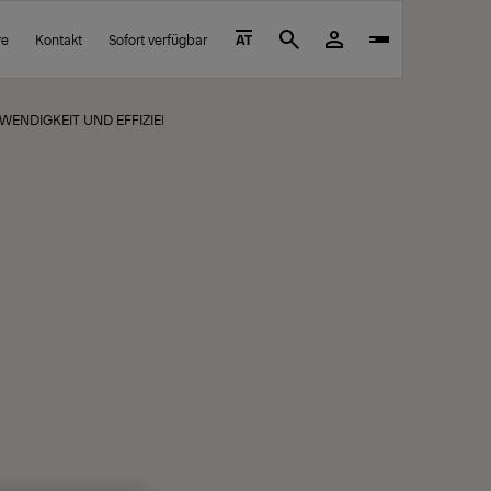
re
Kontakt
Sofort verfügbar
AT
Search
, WENDIGKEIT UND EFFIZIENZ, DIE SICH SEHEN LASSEN KANN