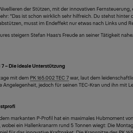
Nivellieren der Stützen, mit der innovativen Fernsteuerung, 
ehr: “Das ist schon wirklich sehr hilfreich. Du stehst hinte
abstützen, musst im Endeffekt nur etwas nach Links und Re
res steigern Stefan Haas’s Freude an seiner Tätigkeit nahe
7 – Die ideale Unterstützung
tage mit dem
PK 165.002 TEC 7
war, laut dem leidenschaftl
ige Angelegenheit, jedoch für seinen TEC-Kran und ihn mit Le
stprofi
 dem markanten P-Profil hat ein maximales Hubmoment von
 wobei ein Hallenkranarm rund 5 Tonnen wiegt: Die Montage
Spiel für das innovative Kraftpaket. Die Kranspitze des PK 16