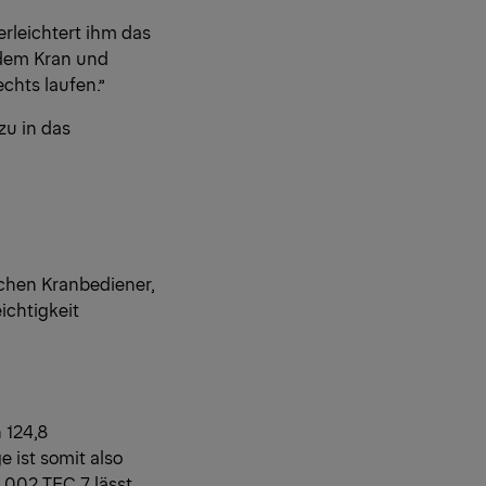
erleichtert ihm das
r dem Kran und
chts laufen.”
zu in das
ichen Kranbediener,
ichtigkeit
 124,8
 ist somit also
5.002 TEC 7 lässt