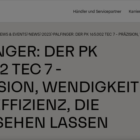
Händler und Servicepartner
Karrie
NEWS & EVENTS
NEWS
2023
PALFINGER: DER PK 165.002 TEC 7 - PRÄZISION
NGER: DER PK
2 TEC 7 -
SION, WENDIGKEIT
FFIZIENZ, DIE
SEHEN LASSEN