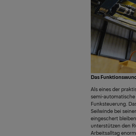
Das Funktionswun
Als eines der prakt
semi-automatische 
Funksteuerung. Das 
Seilwinde bei seine
eingeschert bleibe
unterstützen den R
Arbeitsalltag enorm