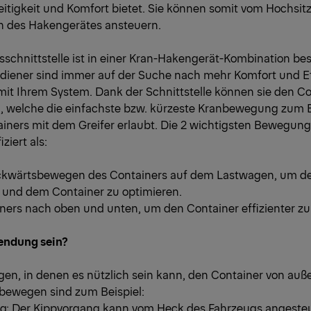
itigkeit und Komfort bietet. Sie können somit vom Hochsitz
n des Hakengerätes ansteuern.
schnittstelle ist in einer Kran-Hakengerät-Kombination be
diener sind immer auf der Suche nach mehr Komfort und Ef
mit Ihrem System. Dank der Schnittstelle können sie den C
en, welche die einfachste bzw. kürzeste Kranbewegung zum 
iners mit dem Greifer erlaubt. Die 2 wichtigsten Bewegunge
iziert als:
ückwärtsbewegen des Containers auf dem Lastwagen, um d
 und dem Container zu optimieren.
ners nach oben und unten, um den Container effizienter zu
endung sein?
n, in denen es nützlich sein kann, den Container von auße
bewegen sind zum Beispiel:
: Der Kippvorgang kann vom Heck des Fahrzeugs angesteu