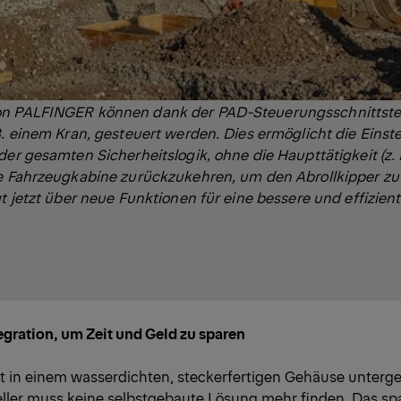
on PALFINGER können dank der
PAD-Steuerungsschnittste
B. einem Kran, gesteuert werden. Dies ermöglicht die Einst
der gesamten Sicherheitslogik, ohne die Haupttätigkeit (z. 
ie Fahrzeugkabine zurückzukehren, um den Abrollkipper zu
gt jetzt über neue Funktionen für eine bessere und effizien
egration, um Zeit und Geld zu sparen
st in einem wasserdichten, steckerfertigen Gehäuse unterge
ller muss keine selbstgebaute Lösung mehr finden. Das spar