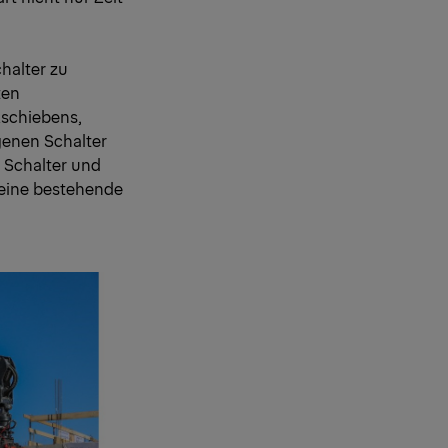
halter zu
ten
kschiebens,
igenen Schalter
r Schalter und
 eine bestehende