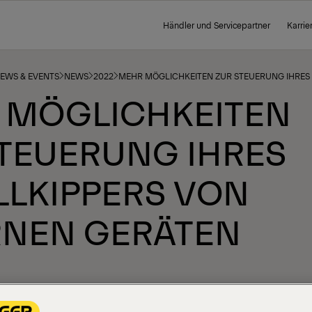
Händler und Servicepartner
Karrie
NEWS & EVENTS
NEWS
2022
MEHR MÖGLICHKEITEN ZUR STEUERUNG IHRES
 MÖGLICHKEITEN
TEUERUNG IHRES
LLKIPPERS VON
RNEN GERÄTEN