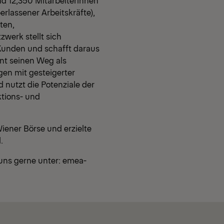
nd 12,350 Mitarbeiterinnen
rlassener Arbeitskräfte),
ten,
werk stellt sich
unden und schafft daraus
nt seinen Weg als
gen mit gesteigerter
d nutzt die Potenziale der
ktions- und
iener Börse und erzielte
.
 uns gerne unter:
emea-