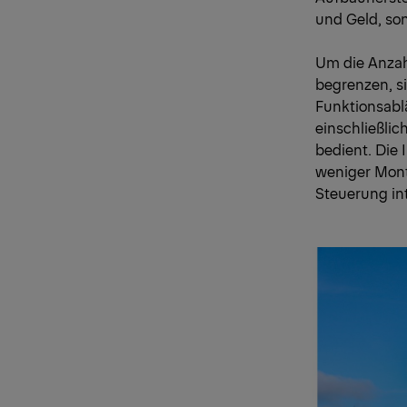
und Geld, so
Um die Anzah
begrenzen, s
Funktionsabl
einschließlic
bedient. Die 
weniger Monta
Steuerung in