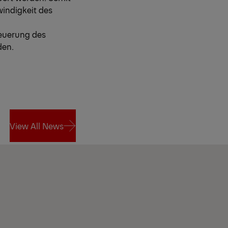
windigkeit des
teuerung des
den.
View All News
View All News