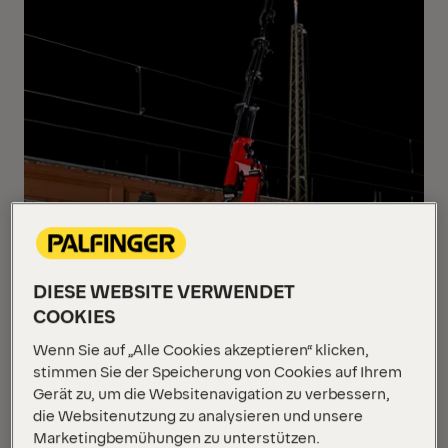
DIESE WEBSITE VERWENDET
COOKIES
Wenn Sie auf „Alle Cookies akzeptieren“ klicken,
stimmen Sie der Speicherung von Cookies auf Ihrem
Gerät zu, um die Websitenavigation zu verbessern,
die Websitenutzung zu analysieren und unsere
Marketingbemühungen zu unterstützen.
Der Hauptbahnhof der sächsischen