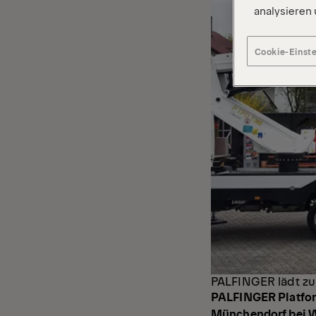
analysieren
Cookie-Einst
PALFINGER lädt zu
PALFINGER Platform
Münchendorf bei W