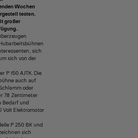
mmenden Wochen
gestell testen.
it großer
rfügung.
 überzeugen
r Hubarbeitsbühnen
nteressenten, sich
um sich von der
er P 150 AJTK. Die
bühne auch auf
i Schlamm oder
ur 78 Zentimeter
h Bedarf und
 Volt Elektromotor
delle P 250 BK und
zeichnen sich