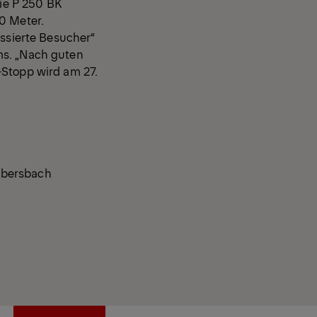
Die P 250 BK
0 Meter.
essierte Besucher“
ms. „Nach guten
-Stopp wird am 27.
Ebersbach