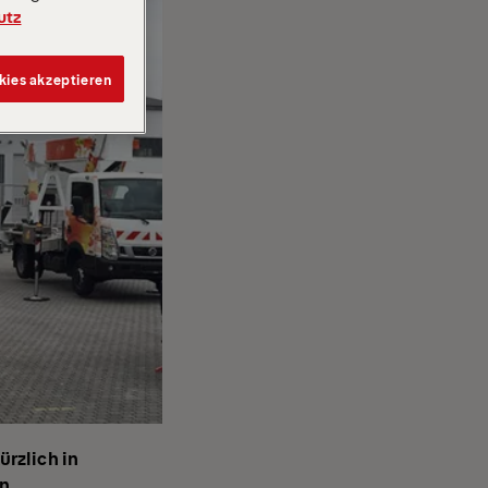
utz
kies akzeptieren
ürzlich in
en