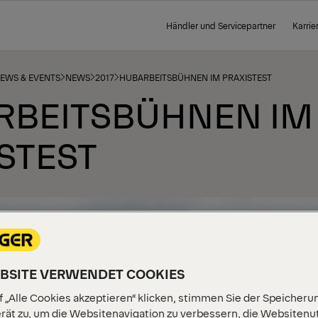
Händler und Servicepartner
Karrie
NEWS & EVENTS
NEWS
2017
HUBARBEITSBÜHNEN IM PRAXISTEST
RBEITSBÜHNEN IM
STEST
EBSITE VERWENDET COOKIES
 „Alle Cookies akzeptieren“ klicken, stimmen Sie der Speicheru
rät zu, um die Websitenavigation zu verbessern, die Websitenu