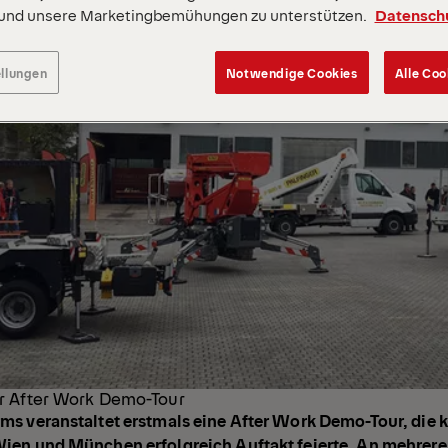
 und unsere Marketingbemühungen zu unterstützen.
Datensch
ellungen
Notwendige Cookies
Alle Coo
r After Work Demo-Tour
s veranstaltet erstmals eine After Work Demo-Tour, die k
ien und München erfolgreich Auftakt feierte. An mehrer