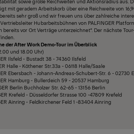
 Stabilität sowie große Reichweiten und Aktionsradius aus. 
fügt mit geradem Arbeitskorb über eine Reichweite von 16,9
bereits sehr groß und wir freuen uns über zahlreiche inter
, Vertriebsleiter Hubarbeitsbühnen von PALFINGER Platfor
bereits vor Ort Verträge unterzeichnet“. Der nächste Tour
tfinden.
ne der After Work Demo-Tour im Überblick
12.00 und 18.00 Uhr)
R Ilsfeld - Bustadt 38 - 74360 Ilsfeld
R Halle - Köthener Str.33a - 06118 Halle/Saale
ER Ebersbach - Johann-Andreas-Schubert-Str. 6 - 02730 
GER Hamburg - Bullerdeich 59 - 20537 Hamburg
ER Berlin Buchholzer Str. 62-65 - 13156 Berlin
ER Krefeld - Düsseldorfer Strasse 100 -47809 Krefeld
ER Ainring - Feldkirchener Feld 1 -83404 Ainring