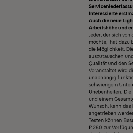
Serviceniederlass
Interessierte erst
Auch die neue Ligh
Arbeitshöhe und en
Jeder, der sich vo
möchte, hat dazu b
die Möglichkeit. Di
auszutauschen und 
Qualität und den S
Veranstaltet wird d
unabhängig funkti
schwierigem Unterg
Unebenheiten. Die 
und einem Gesamtge
Wunsch, kann das M
angetrieben werde
Testen können Besu
P 280 zur Verfügun