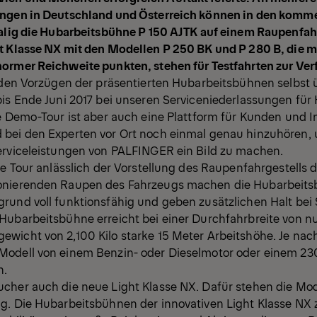
ungen in Deutschland und Österreich können in den ko
malig die Hubarbeitsbühne P 150 AJTK auf einem Raupenfahr
t Klasse NX mit den Modellen P 250 BK und P 280 B, die m
ormer Reichweite punkten, stehen für Testfahrten zur Ve
n den Vorzügen der präsentierten Hubarbeitsbühnen selbst
is Ende Juni 2017 bei unseren Serviceniederlassungen fü
e Demo-Tour ist aber auch eine Plattform für Kunden und I
bei den Experten vor Ort noch einmal genau hinzuhören, 
erviceleistungen von PALFINGER ein Bild zu machen.
ie Tour anlässlich der Vorstellung des Raupenfahrgestells d
onierenden Raupen des Fahrzeugs machen die Hubarbeits
rund voll funktionsfähig und geben zusätzlichen Halt be
Hubarbeitsbühne erreicht bei einer Durchfahrbreite von n
wicht von 2,100 Kilo starke 15 Meter Arbeitshöhe. Je nac
odell von einem Benzin- oder Dieselmotor oder einem 230
n.
cher auch die neue Light Klasse NX. Dafür stehen die Mo
g. Die Hubarbeitsbühnen der innovativen Light Klasse NX 