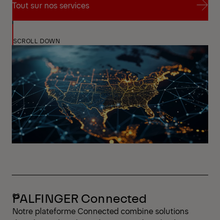
Tout sur nos services
Tout sur nos services
SCROLL DOWN
PALFINGER Connected
Notre plateforme Connected combine solutions