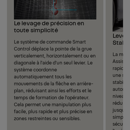
Le levage de précision en
toute simplicité
Leveli
Stabil
Le système de commande Smart
Control déplace la pointe de la grue
La mise 
verticalement, horizontalement ou en
Assistan
diagonale à l'aide d'un seul levier. Le
rapidem
système coordonne
une sim
automatiquement tous les
stabili
mouvements de la flèche en arrière-
automat
plan, réduisant ainsi les efforts et le
niveau o
temps de formation de l'opérateur.
réduit 
Cela permet une manipulation plus
jusqu'à
facile, plus rapide et plus précise en
simple e
zones restreintes ou sensibles.
sécurité