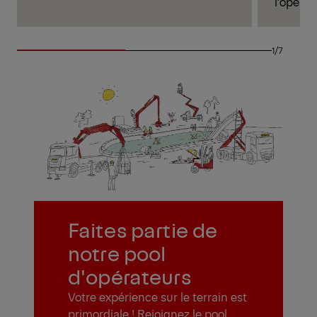
l'opérat
1/7
Faites partie de
notre pool
d'opérateurs
Votre expérience sur le terrain est
primordiale ! Rejoignez le pool