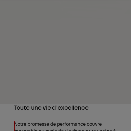
Demander un devis
Industries
Toute une vie d'excellence
Notre promesse de performance couvre
l’ensemble du cycle de vie d’une grue : grâce à