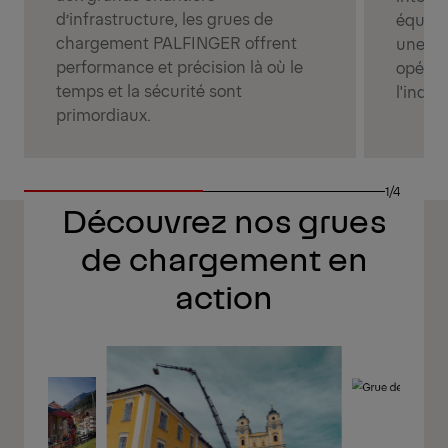
d’infrastructure, les grues de
équipe
chargement PALFINGER offrent
une fi
performance et précision là où le
opérat
temps et la sécurité sont
l'indus
primordiaux.
1/4
Découvrez nos grues
de chargement en
action