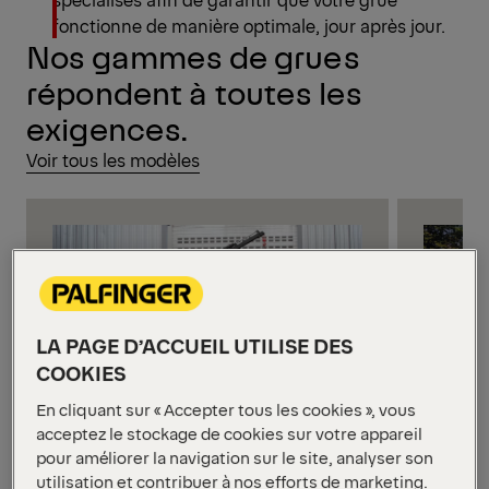
fonctionne de manière optimale, jour après jour.
Nos gammes de grues
répondent à toutes les
exigences.
Voir tous les modèles
LA PAGE D’ACCUEIL UTILISE DES
COOKIES
Petites grues
Grues
En cliquant sur « Accepter tous les cookies », vous
acceptez le stockage de cookies sur votre appareil
Nos petites grues de chargement
Nos grue
pour améliorer la navigation sur le site, analyser son
allient une puissance
fiabilit
utilisation et contribuer à nos efforts de marketing.