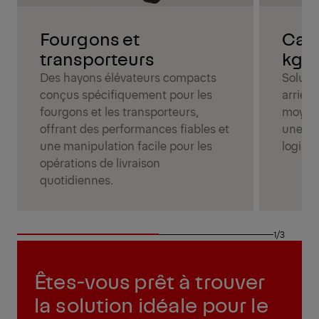
Fourgons et
Cami
transporteurs
kg 
Des hayons élévateurs compacts
Soluti
conçus spécifiquement pour les
arrièr
fourgons et les transporteurs,
moyens
offrant des performances fiables et
une fi
une manipulation facile pour les
logist
opérations de livraison
quotidiennes.
1/3
Êtes-vous prêt à trouver
la solution idéale pour le