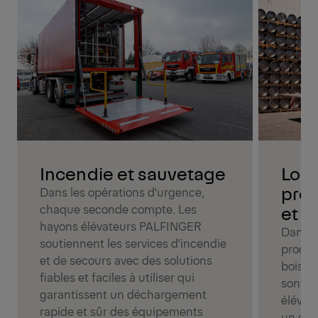
Incendie et sauvetage
Logi
prod
Dans les opérations d'urgence,
chaque seconde compte. Les
et d
hayons élévateurs PALFINGER
Dans l
soutiennent les services d'incendie
produi
et de secours avec des solutions
boisson
fiables et faciles à utiliser qui
sont e
garantissent un déchargement
élévat
rapide et sûr des équipements
un cha