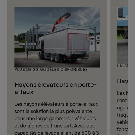
UN SEUL
PLUS DE 30 MODÈLES DISPONIBLES
Hayons
Hayons élévateurs en porte-
à-faux
Les hay
sont la 
Les hayons élévateurs à porte-à-faux
opérati
sont la solution la plus polyvalente
fréquen
pour une large gamme de véhicules
véhicul
et de tâches de transport. Avec des
fonction
capacités de levage allant de 500 à 3