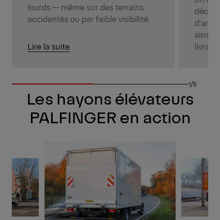
lourds — même sur des terrains
déchar
accidentés ou par faible visibilité.
d'arrê
ainsi d
Lire la suite
livrais
1/5
Les hayons élévateurs
PALFINGER en action