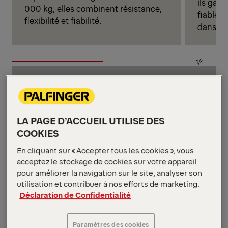
ils gar
000 kg, elles combinent résistance,
fiables 
flexibilité et fiabilité.
dans la 
1/4
LA PAGE D’ACCUEIL UTILISE DES
COOKIES
En cliquant sur « Accepter tous les cookies », vous
acceptez le stockage de cookies sur votre appareil
pour améliorer la navigation sur le site, analyser son
utilisation et contribuer à nos efforts de marketing.
Déclaration de Confidentialité
Paramètres des cookies