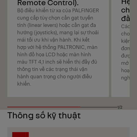
Hệ 
Remote Control).
chờ 
Bộ điều khiển từ xa của PALFINGER
đầu 
cung cấp tùy chọn cần gạt tuyến
tính (linear levers) hoặc cần gạt đa
Các đư
hướng (joysticks), mang lại sự thoải
cho ph
mái tối ưu khi vận hành. Khi kết
kiện đầ
hợp với hệ thống PALTRONIC, màn
đơn gi
hình đồ họa LCD hoặc màn hình
được b
màu TFT 4,1 inch sẽ hiển thị đầy đủ
mở rộn
thông tin về các trạng thái vận
hoạt t
hành quan trọng cho người điều
nghiệp
khiển.
1/2
Thông số kỹ thuật