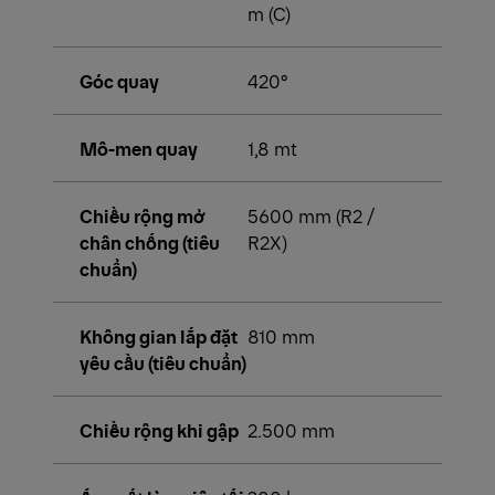
m (C)
Góc quay
420°
Mô-men quay
1,8 mt
Chiều rộng mở
5600 mm (R2 /
chân chống (tiêu
R2X)
chuẩn)
Không gian lắp đặt
810 mm
yêu cầu (tiêu chuẩn)
Chiều rộng khi gập
2.500 mm