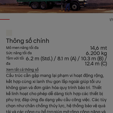
1/1
Thông số chính
14,6 mt
Mô men nâng tối đa
6.200 kg
Sức nâng tối đa
6.2 m (Std.) / 8.1 m (A) / 10.3 m (B) /
Tầm với tối
12.4 m (C)
đa
Xem tất cả thông số
Cấu trúc cần gập mang lại phạm vi hoạt động rộng,
kết hợp cùng xi lanh thu gọn lắp ngoài giúp tối ưu
không gian và đơn giản hóa quy trình bảo trì. Thiết
kế linh hoạt cho phép dễ dàng tích hợp các thiết bị
phụ trợ, đáp ứng đa dạng yêu cầu công việc. Các tùy
chọn như chân chống thủy lực, hệ thống bảo vệ quá
tải và các công cụ bổ trợ giúp mở rộng công năng và