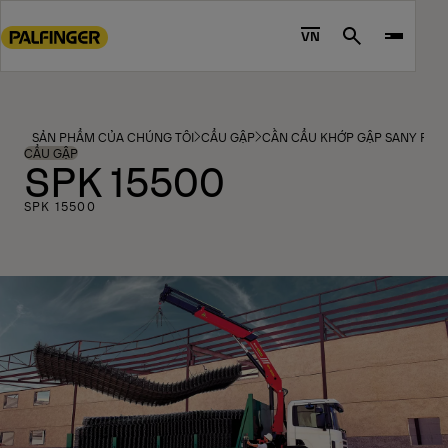
Go
to
VN
Search
main
content
Go
to
SẢN PHẨM CỦA CHÚNG TÔI
CẨU GẬP
CẦN CẨU KHỚP GẬP SANY PAL
footer
CẨU GẬP
SPK 15500
content
SPK 15500