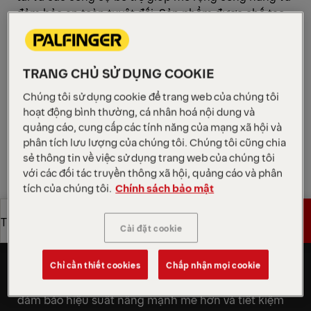
đảm bảo an toàn tuyệt đối. Sản phẩm được chế tạo
để vận hành linh hoạt trong nhiều lĩnh vực: Phòng
cháy chữa cháy, Khai thác dầu khí, Vận tải & Kho vận,
Cơ sở hạ tầng, Khu vực công, cũng như Đo lường và
TRANG CHỦ SỬ DỤNG COOKIE
Hiệu chuẩn.
Chúng tôi sử dụng cookie để trang web của chúng tôi
Yêu cầu báo giá
hoạt động bình thường, cá nhân hoá nội dung và
quảng cáo, cung cấp các tính năng của mạng xã hội và
phân tích lưu lượng của chúng tôi. Chúng tôi cũng chia
Yêu cầu báo giá
Tìm đối tác bán hàng
sẻ thông tin về việc sử dụng trang web của chúng tôi
với các đối tác truyền thông xã hội, quảng cáo và phân
tích của chúng tôi.
Chính sách bảo mật
Tìm đối tác bán hàng
Yêu cầu báo giá
Thông số kỹ thuật
Thiết kế trọng lượng nhẹ.
Cài đặt cookie
Dòng cần cẩu này tuân thủ triết lý thiết kế tối ưu hóa
Yêu cầu báo giá
Thông số kỹ thuật
trọng lượng thông qua việc sử dụng các tấm thép
Chỉ cần thiết cookies
Chấp nhận mọi cookie
cường độ cao, giúp giảm tải trọng bản thân mà vẫn
đảm bảo hiệu suất nâng mạnh mẽ hơn và tiết kiệm