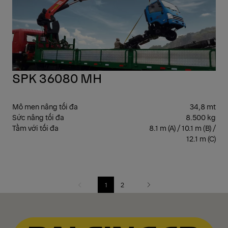
SPK 36080 MH
Mô men nâng tối đa
34,8 mt
Sức nâng tối đa
8.500 kg
Tầm với tối đa
8.1 m (A) / 10.1 m (B) /
12.1 m (C)
1
2
Previous
Next