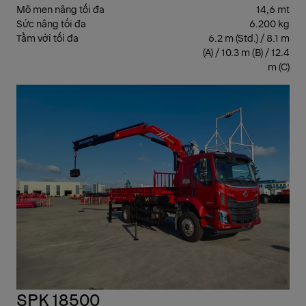
Mô men nâng tối đa
14,6 mt
Sức nâng tối đa
6.200 kg
Tầm với tối đa
6.2 m (Std.) / 8.1 m
(A) / 10.3 m (B) / 12.4
m (C)
CẨ
GẬ
SPK 18500