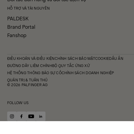
HỖ TRỢ VÀ TÀI NGUYÊN
PALDESK
Brand Portal
Fanshop
ĐIỀU KHOẢN VÀ ĐIỀU KIỆN
CHÍNH SÁCH BẢO MẬT
COOKIE
DẤU ẤN
ĐƯỜNG DÂY LIÊM CHÍNH
BỘ QUY TẮC ỨNG XỬ
HỆ THỐNG THÔNG BÁO SỰ CỐ
CHÍNH SÁCH DOANH NGHIỆP
QUẢN TRỊ & TUÂN THỦ
© 2026 PALFINGER AG
FOLLOW US
instagram
facebook
youtube
linkedin