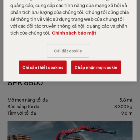
quảng cáo, cung cấp các tính năng của mạng xã hội và
phân tích lưu lượng của chúng tôi. Chúng tôi cũng chia
sẻ thông tin về việc sử dụng trang web của chúng tôi
với các đối tác truyền thông xã hội, quảng cáo và phân
tích của chúng tôi.
Chính sách bảo mật
Cài đặt cookie
Chỉ cần thiết cookies
Chấp nhận mọi cookie
SPK 6500
Mô men nâng tối đa
5,8 mt
Sức nâng tối đa
3.300 kg
Tầm với tối đa
9.6 m
CẨ
GẬ