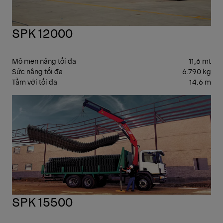
SPK 12000
Mô men nâng tối đa
11,6 mt
Sức nâng tối đa
6.790 kg
Tầm với tối đa
14.6 m
CẨ
GẬ
SPK 15500