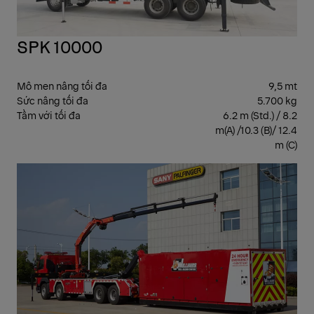
SPK 10000
Mô men nâng tối đa
9,5 mt
Sức nâng tối đa
5.700 kg
Tầm với tối đa
6.2 m (Std.) / 8.2
m(A) /10.3 (B)/ 12.4
m (C)
CẨ
GẬ