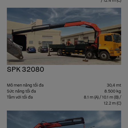
/ 12.4 m (C)
CẨ
GẬ
SPK 32080
Mô men nâng tối đa
30,4 mt
Sức nâng tối đa
8.500 kg
Tầm với tối đa
8.1 m (A) / 10.1 m (B) /
12.2 m (C)
CẨ
GẬ