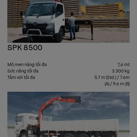
SPK 8500
Mô men nâng tối đa
7,6 mt
Sức nâng tối đa
3.300 kg
Tầm với tối đa
5.7 m (Std.) / 7.6m
(A) / 9.6 m (B)
CẨ
GẬ