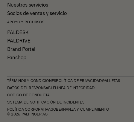
Nuestros servicios
Socios de ventas y servicio
APOYO Y RECURSOS
PALDESK
PALDRIVE
Brand Portal
Fanshop
TÉRMINOS Y CONDICIONES
POLÍTICA DE PRIVACIDAD
GALLETAS
DATOS-DEL-RESPONSABLE
LÍNEA DE INTEGRIDAD
CÓDIGO DE CONDUCTA
SISTEMA DE NOTIFICACIÓN DE INCIDENTES
POLÍTICA CORPORATIVA
GOBERNANZA Y CUMPLIMIENTO
© 2026 PALFINGER AG
FOLLOW US