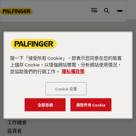
CONTENT PAGE
Go
to
TW
Search
Please edit me.
main
content
Go
to
footer
content
按一下「接受所有 Cookie」，即表示您同意在您的裝置
上儲存 Cookie，以增強網站導覽、分析網站使用情況，
並協助我們的行銷工作。
隱私權政策
Cookie 设置
公司資訊
關於我們
全部拒絕
接受所有 Cookie
新聞
工作機會
投資者