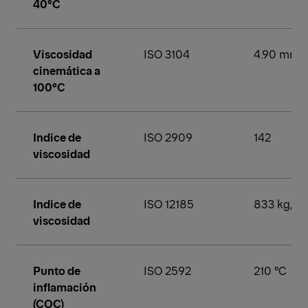
40°C
Viscosidad
ISO 3104
4.90 mm²/
cinemática a
100°C
Indice de
ISO 2909
142
viscosidad
Indice de
ISO 12185
833 kg/m³
viscosidad
Punto de
ISO 2592
210 °C
inflamación
(COC)