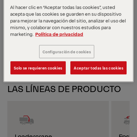
amplia gama de climas y condiciones de
Al hacer clic en “Aceptar todas las cookies”, usted
funcionamiento severas. Dado que ha sido
acepta que las cookies se guarden en su dispositivo
desarrollado con un aceite base del Grupo
para mejorar la navegación del sitio, analizar el uso del
II, puede proporcionar una extraordinaria
mismo, y colaborar con nuestros estudios para
estabilidad al cizallamiento; manteniendo
marketing.
Política de privacidad
un espesor de película de aceite en los
componentes de los sistemas hidráulicos
Configuración de cookies
sometidos a grandes esfuerzos.
Solo se requieren cookies
Aceptar todas las cookies
DISPONIBLE PARA TODAS
LAS LÍNEAS DE PRODUCTO
Loadercrane
Epsil