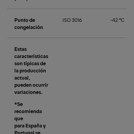
Punto de
ISO 3016
-42 °C
congelación
Estas
características
son típicas de
la producción
actual,
pueden ocurrir
variaciones.
*Se
recomienda
que
para España y
Portugal se