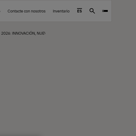
o
Contacte con nosotros
Inventario
ES
Search
 2026: INNOVACIÓN, NUEVOS PROYECTOS Y UN MERCADO CON PERSPECTIVA