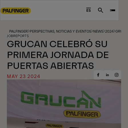
Go
to
ES
Search
main
content
Go
PALFINGER
PERSPECTIVAS, NOTICIAS Y EVENTOS
NEWS
2024
GRUCAN
JOBREPORTS
to
GRUCAN CELEBRÓ SU
footer
PRIMERA JORNADA DE
content
PUERTAS ABIERTAS
MAY 23 2024
Share
Share
Share
on
on
on
Facebook
Insta
LinkedIn