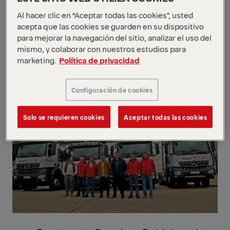
sector, FER
(
Federación Española de la
Al hacer clic en “Aceptar todas las cookies”, usted
Recuperación y el Reciclaje
), GREMI
(
Gremi
acepta que las cookies se guarden en su dispositivo
para mejorar la navegación del sitio, analizar el uso del
de Recuperació de Catalunya
) y BIR
(
Bureau
mismo, y colaborar con nuestros estudios para
of International Recycling
).
marketing.
Política de privacidad
Configuración de cookies
Solo se requieren cookies
Aceptar todas las cookies