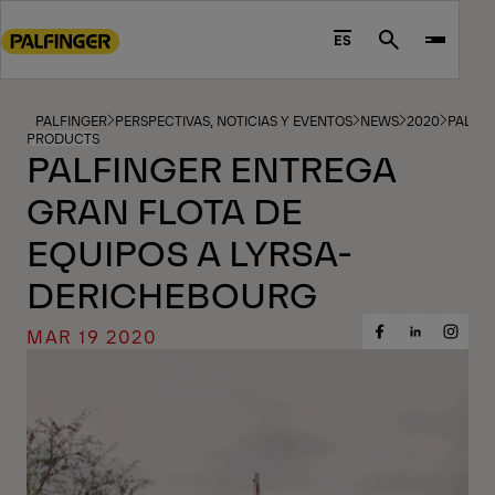
Go
to
ES
Search
main
content
Go
PALFINGER
PERSPECTIVAS, NOTICIAS Y EVENTOS
NEWS
2020
PALFIN
PRODUCTS
to
PALFINGER ENTREGA
footer
GRAN FLOTA DE
content
EQUIPOS A LYRSA-
DERICHEBOURG
MAR 19 2020
Share
Share
Share
on
on
on
Facebook
Insta
LinkedIn