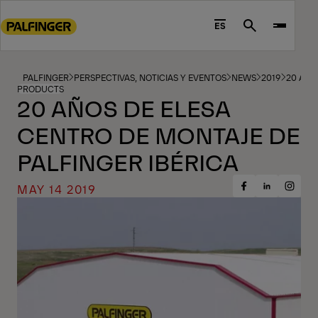
Go
to
ES
Search
main
content
Go
PALFINGER
PERSPECTIVAS, NOTICIAS Y EVENTOS
NEWS
2019
20 AÑO
PRODUCTS
to
20 AÑOS DE ELESA
footer
CENTRO DE MONTAJE DE
content
PALFINGER IBÉRICA
MAY 14 2019
Share
Share
Share
on
on
on
Facebook
Insta
LinkedIn