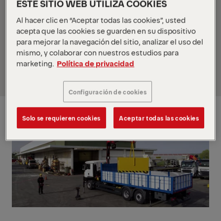
ESTE SITIO WEB UTILIZA COOKIES
montaje PALFINGER en España. Este taller de
1.800m2 (9.000m2 terreno) ubicado a 25km del
Al hacer clic en “Aceptar todas las cookies”, usted
acepta que las cookies se guarden en su dispositivo
centro de Madrid e inaugurado en 1999 cumple 20
para mejorar la navegación del sitio, analizar el uso del
años montando miles de equipos PALFINGER y
mismo, y colaborar con nuestros estudios para
dando soporte a los clientes del sector de
marketing.
Política de privacidad
maquinaria de elevación de toda España.
Configuración de cookies
Solo se requieren cookies
Aceptar todas las cookies