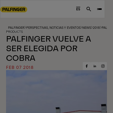
Go
to
ES
Search
main
content
Go
PALFINGER
PERSPECTIVAS, NOTICIAS Y EVENTOS
NEWS
2018
PALFIN
PRODUCTS
to
PALFINGER VUELVE A
footer
SER ELEGIDA POR
content
COBRA
FEB 07 2018
Share
Share
Share
on
on
on
Facebook
Insta
LinkedIn