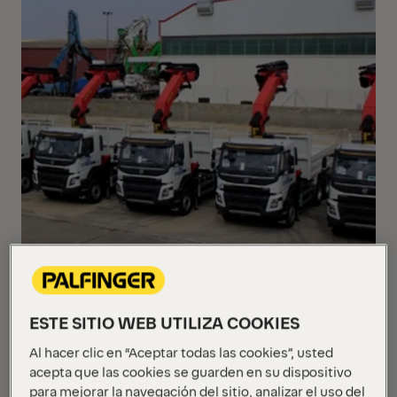
ESTE SITIO WEB UTILIZA COOKIES
Al hacer clic en “Aceptar todas las cookies”, usted
acepta que las cookies se guarden en su dispositivo
PALFINGER ha podido volver a colaborar con el
para mejorar la navegación del sitio, analizar el uso del