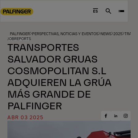
Go
to
ES
Search
main
content
Go
PALFINGER
PERSPECTIVAS, NOTICIAS Y EVENTOS
NEWS
2025
TRANSP
JOBREPORTS
to
TRANSPORTES
footer
SALVADOR GRUAS
content
COSMOPOLITAN S.L
ADQUIEREN LA GRÚA
MÁS GRANDE DE
PALFINGER
ABR 03 2025
Share
Share
Share
on
on
on
Facebook
Insta
LinkedIn