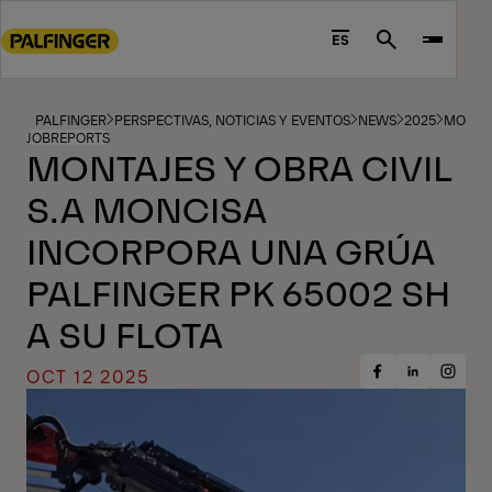
Go
to
ES
Search
main
content
Go
PALFINGER
PERSPECTIVAS, NOTICIAS Y EVENTOS
NEWS
2025
MONTAJ
JOBREPORTS
to
MONTAJES Y OBRA CIVIL
footer
S.A MONCISA
content
INCORPORA UNA GRÚA
PALFINGER PK 65002 SH
A SU FLOTA
OCT 12 2025
Share
Share
Share
on
on
on
Facebook
Insta
LinkedIn