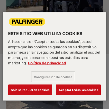
La elección de
MONTAJES Y OBRA CIVIL S.A
MONCISA por las grúas PALFINGER no solo es un
testimonio de su compromiso con la excelencia,
ESTE SITIO WEB UTILIZA COOKIES
sino también un paso hacia adelante en la
innovación.
Al hacer clic en “Aceptar todas las cookies”, usted
acepta que las cookies se guarden en su dispositivo
para mejorar la navegación del sitio, analizar el uso del
mismo, y colaborar con nuestros estudios para
marketing.
Política de privacidad
Configuración de cookies
Solo se requieren cookies
Aceptar todas las cookies