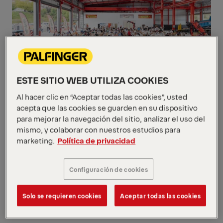
ESTE SITIO WEB UTILIZA COOKIES
Al hacer clic en “Aceptar todas las cookies”, usted
Durante el acto, los asistentes pudieron
acepta que las cookies se guarden en su dispositivo
conocer de primera mano las modernas
para mejorar la navegación del sitio, analizar el uso del
mismo, y colaborar con nuestros estudios para
instalaciones, diseñadas para ofrecer un
marketing.
Política de privacidad
servicio integral en montaje, reparación y
mantenimiento de equipos PALFINGER. El
evento incluyó discursos corporativos, que
Configuración de cookies
remarcaron la importancia estratégica de
estas nuevas instalaciones para seguir
Solo se requieren cookies
Aceptar todas las cookies
reforzando la presencia de la marca en el
País Vasco.