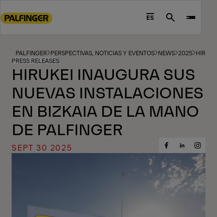
Go
to
ES
Search
main
content
Go
PALFINGER
PERSPECTIVAS, NOTICIAS Y EVENTOS
NEWS
2025
HIRUKE
PRESS RELEASES
to
HIRUKEI INAUGURA SUS
footer
NUEVAS INSTALACIONES
content
EN BIZKAIA DE LA MANO
DE PALFINGER
SEPT 30 2025
Share
Share
Share
on
on
on
Facebook
Insta
LinkedIn