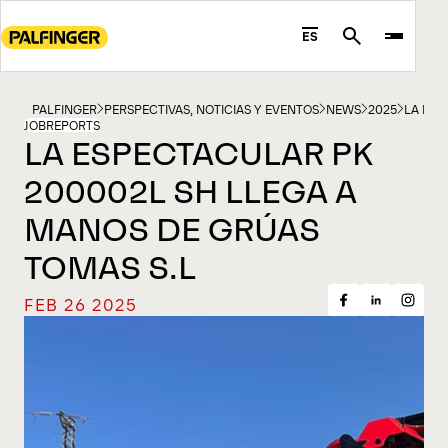
Go
to
ES
Search
main
content
Go
PALFINGER
PERSPECTIVAS, NOTICIAS Y EVENTOS
NEWS
2025
LA ESP
JOBREPORTS
to
LA ESPECTACULAR PK
footer
200002L SH LLEGA A
content
MANOS DE GRÚAS
TOMAS S.L
FEB 26 2025
Share
Share
Share
on
on
on
Facebook
Insta
LinkedIn