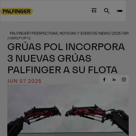
Go
to
ES
Search
main
content
Go
PALFINGER
PERSPECTIVAS, NOTICIAS Y EVENTOS
NEWS
2025
GRÚAS 
JOBREPORTS
to
GRÚAS POL INCORPORA
footer
3 NUEVAS GRÚAS
content
PALFINGER A SU FLOTA
JUN 07 2025
Share
Share
Share
on
on
on
Facebook
Insta
LinkedIn